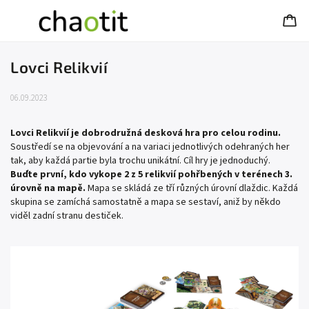
Lovci Relikvií
06.09.2023
Lovci Relikvií je dobrodružná desková hra pro celou rodinu.
Soustředí se na objevování a na variaci jednotlivých odehraných her
tak, aby každá partie byla trochu unikátní. Cíl hry je jednoduchý.
Buďte první, kdo vykope 2 z 5 relikvií pohřbených v terénech 3.
úrovně na mapě.
Mapa se skládá ze tří různých úrovní dlaždic. Každá
skupina se zamíchá samostatně a mapa se sestaví, aniž by někdo
viděl zadní stranu destiček.