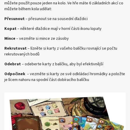
můžete použít pouze jeden na kolo. Ve hře máte 6 základních akcí co
můžete během kola udělat:
Přesunout
– přesunout se na sousední dlaždici
Kopat
– některé dlaždice mají v horní části ikonu lopaty
Mince
– vezměte si mince ze zásoby
Rekrutovat
– lízněte si karty z vašeho balíčku rovnající se počtu
rekrutovaných bodů
Odebrat
– odeberte karty z balíčku, aby byl efektivnější
Odpočinek
– vezměte si karty ze své odkládací hromádky a položte
je lícem nahoru na spodní část dobíracího balíčku