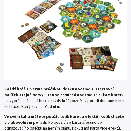
Každý hráč si vezme hráčskou desku a vezme si startovní
balíček stejné barvy – ten se zamíchá a vezme se ruka 5 karet.
Je vybrán začínající hráč a každý hráč později v pořadí dostane minci
za hráče, který začíná před ním.
Ve svém tahu můžete použít tolik karet a efektů, kolik chcete,
a v libovolném pořadí.
Po použití se karta přesune do
odhazovacího balíčku na herním plánu. Pokud má karta více efektů,