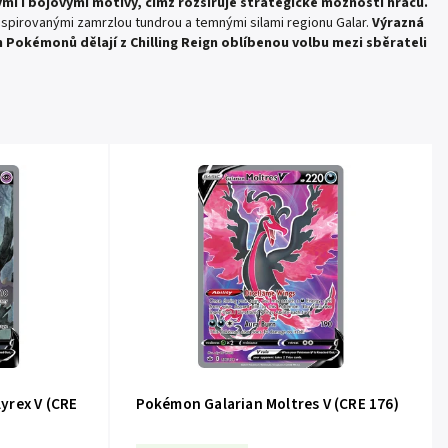
i i bojovými motivy, čímž rozšiřuje strategické možnosti hráčů.
 inspirovanými zamrzlou tundrou a temnými silami regionu Galar.
Výrazná
n Pokémonů dělají z Chilling Reign oblíbenou volbu mezi sběrateli
yrex V (CRE
Pokémon Galarian Moltres V (CRE 176)