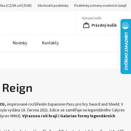
atba (CZ/SK a Kč/EUR)
Obchodní podmínky
Podmínky ochrany osobních údajů
Nákupní košík
Prázdný košík
Novinky
Kontakty
 Reign
TCG,
inspirované rozšířením Expansion Pass pro hry Sword and Shield. V
 byla vydána 18. června 2021. Edice se zaměřuje na legendárního Calyrex
alyrex VMAX).
Výraznou roli hrají i Galarian formy legendárních