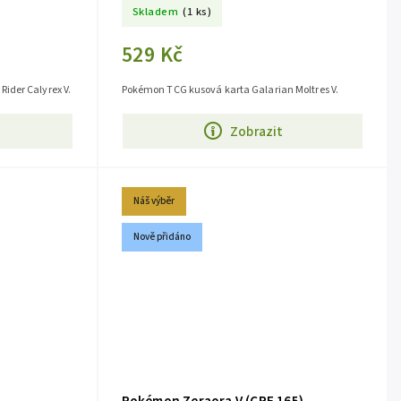
Skladem
(1 ks)
529 Kč
ider Calyrex V.
Pokémon TCG kusová karta Galarian Moltres V.
Zobrazit
Náš výběr
Nově přidáno