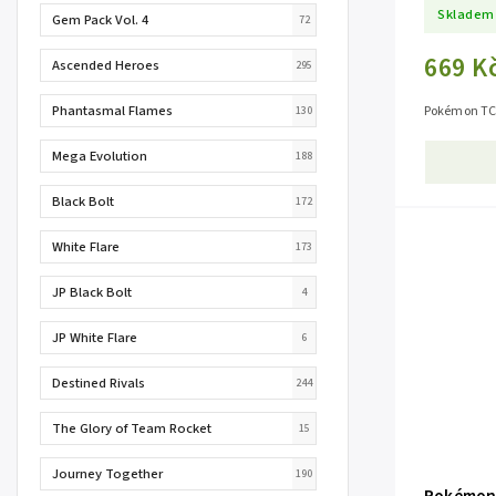
Skladem
Gem Pack Vol. 4
72
669 K
Ascended Heroes
295
Phantasmal Flames
Pokémon TCG
130
Mega Evolution
188
Black Bolt
172
White Flare
173
JP Black Bolt
4
JP White Flare
6
Destined Rivals
244
The Glory of Team Rocket
15
Journey Together
190