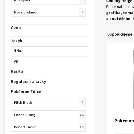
Chilling Reig
Edice nabízí no
Nově přidáno
grafika, temat
2
a soutěžními 
Cena
Doporučujeme
Jazyk
Třída
Typ
Rarita
Regulační značky
Pokémon Edice
Pitch Black
4
Chaos Rising
122
Pokémon 
Perfect Order
124