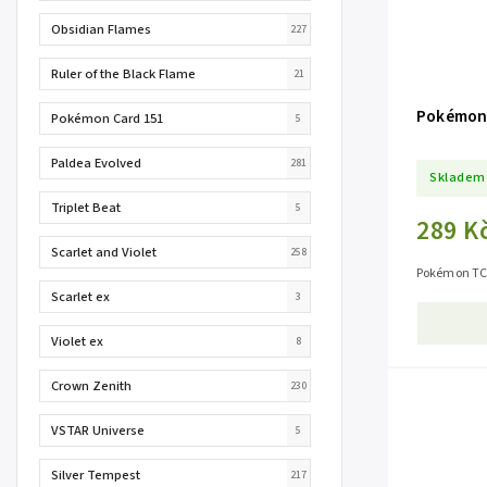
Obsidian Flames
227
Ruler of the Black Flame
21
Pokémon 
Pokémon Card 151
5
Paldea Evolved
281
Skladem
Triplet Beat
5
289 K
Scarlet and Violet
258
Pokémon TCG
Scarlet ex
3
Violet ex
8
Crown Zenith
230
VSTAR Universe
5
Silver Tempest
217