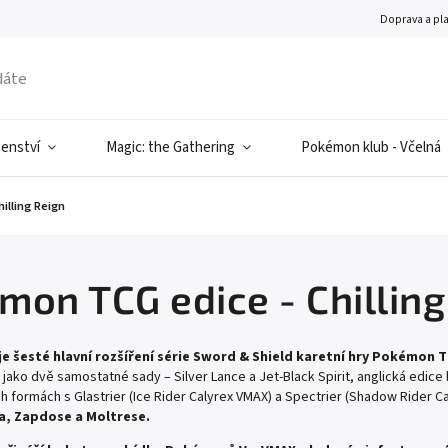
Doprava a pl
šenství
Magic: the Gathering
Pokémon klub - Včelná
illing Reign
mon TCG edice - Chilling
 je šesté hlavní rozšíření série Sword & Shield karetní hry Pokémon 
jako dvě samostatné sady – Silver Lance a Jet-Black Spirit, anglická edice
h formách s Glastrier (Ice Rider Calyrex VMAX) a Spectrier (Shadow Rider C
a, Zapdose a Moltrese.