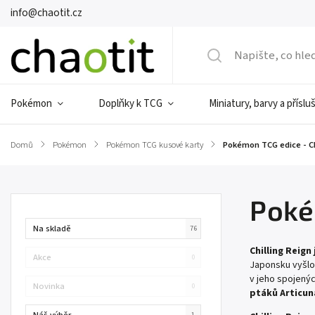
info@chaotit.cz
Pokémon
Doplňky k TCG
Miniatury, barvy a příslu
Domů
/
Pokémon
/
Pokémon TCG kusové karty
/
Pokémon TCG edice - Ch
Poké
Na skladě
76
Chilling Reign
Akce
0
Japonsku vyšlo 
v jeho spojenýc
Novinka
0
ptáků Articun
Náš výběr
1