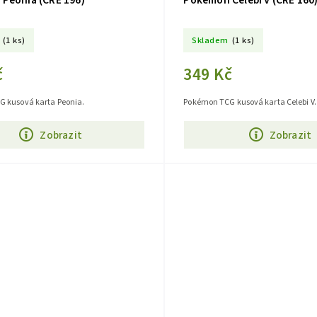
Peonia (CRE 196)
Pokémon Celebi V (CRE 160
(1 ks)
Skladem
(1 ks)
č
349 Kč
 kusová karta Peonia.
Pokémon TCG kusová karta Celebi V.
Zobrazit
Zobrazit