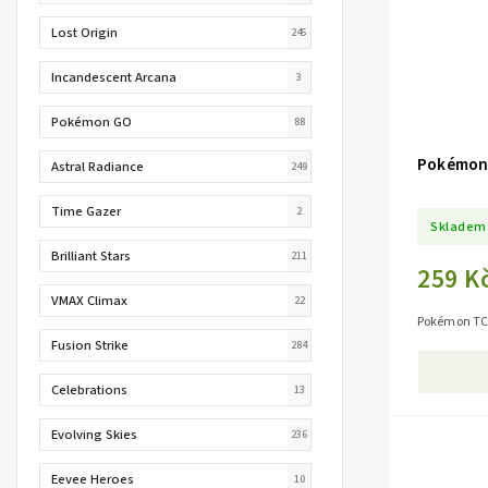
Lost Origin
245
Incandescent Arcana
3
Pokémon GO
88
Pokémon 
Astral Radiance
249
Time Gazer
2
Skladem
Brilliant Stars
211
259 K
VMAX Climax
22
Pokémon TC
Fusion Strike
284
Celebrations
13
Evolving Skies
236
Eevee Heroes
10