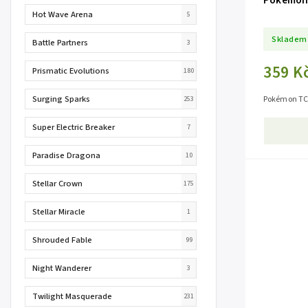
Pokémon 
Hot Wave Arena
5
Skladem
Battle Partners
3
359 K
Prismatic Evolutions
180
Surging Sparks
Pokémon TCG
253
Super Electric Breaker
7
Paradise Dragona
10
Stellar Crown
175
Stellar Miracle
1
Shrouded Fable
99
Night Wanderer
3
Twilight Masquerade
231