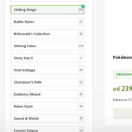
Chilling Reign
155
Battle Styles
53
McDonald's Collection
25
Shining Fates
120
Pokémon 
Shiny Star V
1
Vivid Voltage
39
Skladem
Champion’s Path
32
239
od
Darkness Ablaze
63
Pokémon TCG
Rebel Clash
64
Sword & Shield
29
Cosmic Eclipse
19