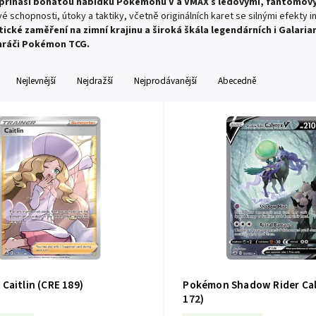
n přináší bohatou nabídku Pokémonů V a VMAX s ledovými, fantomovým
vé schopnosti, útoky a taktiky, včetně originálních karet se silnými efekty
ické zaměření na zimní krajinu a široká škála legendárních i Galaria
hráči Pokémon TCG.
Nejlevnější
Nejdražší
Nejprodávanější
Abecedně
Caitlin (CRE 189)
Pokémon Shadow Rider Cal
172)