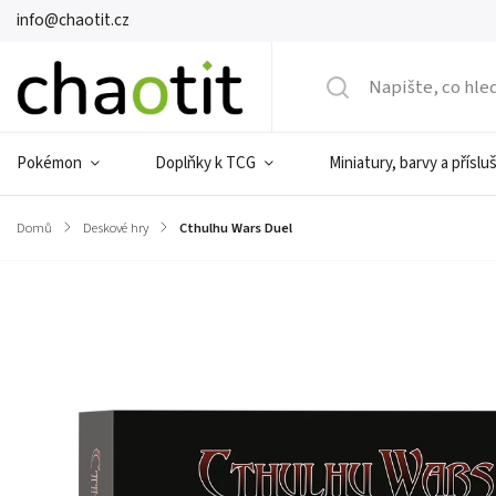
info@chaotit.cz
Pokémon
Doplňky k TCG
Miniatury, barvy a příslu
Domů
/
Deskové hry
/
Cthulhu Wars Duel