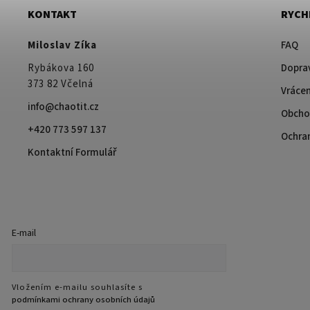
KONTAKT
RYCH
Miloslav Zíka
FAQ
Rybákova 160
Doprav
373 82 Včelná
Vrácen
info@chaotit.cz
Obcho
+420 773 597 137
Ochra
Kontaktní Formulář
E-mail
Vložením e-mailu souhlasíte s
podmínkami ochrany osobních údajů