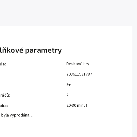
lňkové parametry
Deskové hry
rie
:
793611931787
8+
2
hráčů
:
20-30 minut
doba
:
a byla vyprodána…