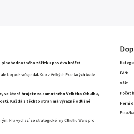
Dop
Katego
o plnohodnotného zážitku pro dva hráče!
EAN
:
, ale boj pokračuje dál. Kdo z Velkých Prastarých bude
Věk
:
Počet 
če, ve které hrajete za samotného Velkého Cthulhu,
sti. Každá z těchto stran má výrazně odlišné
Herní 
Položk
ým. Hra vychází ze strategické hry Cthulhu Wars pro