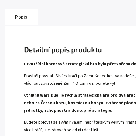
Popis
Detailní popis produktu
Prvotřídní hororová strategická hra byla přetvořena d
Prastaří povstali. Stvůry kráčí po Zemi. Konec lidstva nadešel
vládnout zpustošené Zemi? O tom rozhodnete vy!
Cthulhu Wars Duel je rychlá strategická hra pro dva hrá
nebo za Černou kozu, kosmickou bohyni zvrácené plodno
jednotky, schopnosti a dostupné strategie.
Budete bojovat se svým rivalem, nepřátelským Velkým Prastar
více hráčů, ale zároveň se od ní i dost liší.