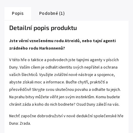
Popis
Podobné (1)
Detailní popis produktu
Jste věrní vznešenému rodu Atreidů, nebo tajní agenti
zrádného rodu Harkonnenů?
V této hře o taktice a podvodech jste tajnými agenty v píscích
Duny. Vaším cílem je odhalit identitu svých nepřátel a ochrana
vašich šlechticů. Využijte zvláštní nové nástroje a spojence,
abyste získali moc a informace. Buďte chytří, praktičtí a
přesvědčiví! Skryjte svou skutečnou povahu a odhalte tu jejich.
Na prahu bitvy můžete věřit jen svým instinktům. Komu budete
chránit záda a koho do nich bodnete? Osud Duny záleží na vás.
Nechť započne dobrodružství v nové dedukční společenské hře
Duna: Zrada.