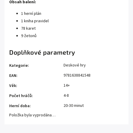
Obsah balení:
1 herní plán
1 kniha pravidel
78 karet
9 žetonů
Doplňkové parametry
Deskové hry
Kategorie
:
9781638841548
EAN
:
14+
Věk
:
4-8
Počet hráčů
:
20-30 minut
Herní doba
:
Položka byla vyprodána…