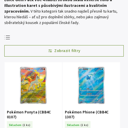
Edice Gem Pack Vol. 4 nabízí širokou škálu Reverse Holo a
Illustration karet s působivými ilustracemi a kvalitním
zpracováním.
V této kategorii tak snadno najdeš přesně tu kartu,
kterou hledáš – ať už pro doplnění sbírky, nebo jako zajímavý
sběratelský kousek z populární čínské řady.
Doporučujeme
Nejlevnější
Nejdražší
Nejprodávanější
Abecedně
Pokémon Ponyta (CBB4C
Pokémon Phione (CBB4C
0107)
1307)
Skladem
(1 ks)
Skladem
(1 ks)