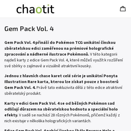
Gem Pack Vol. 4
Gem Pack Vol. 4 přináší do Pokémon TCG unikátní čínskou
sběratelskou edici zaměřenou na prémiové holografické
zpracování a nádherné ilustrace Pokémonů.
V této kategorii
najdeš karty z edice Gem Pack Vol. 4, které můžeš využít k rozšíření
své sbírky o zajímavé a vizuálně atraktivní kousky.
Jednou z hlavních chase karet celé série je unikátní Ponyta
Illustration Rare karta, kterou lze získat pouze z boosterů
Gem Pack Vol. 4.
Právě tato exkluzivita dělá z této edice atraktivní
sběratelský produkt.
Karty v edici Gem Pack Vol. 4 se od běžných Pokémon sad
odlišují důrazem na sběratelskou hodnotu a speciální holo
efekty.
V sadě se nachází 28 různých Pokémonů, přičemž každý z
nich existuje v několika holografických variantách.