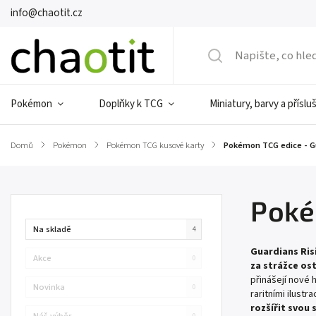
info@chaotit.cz
Pokémon
Doplňky k TCG
Miniatury, barvy a příslu
Domů
/
Pokémon
/
Pokémon TCG kusové karty
/
Pokémon TCG edice - Gu
Poké
Na skladě
4
Guardians Ris
Akce
0
za strážce os
přinášejí nové 
Novinka
0
raritními ilust
rozšířit svou 
Náš výběr
0