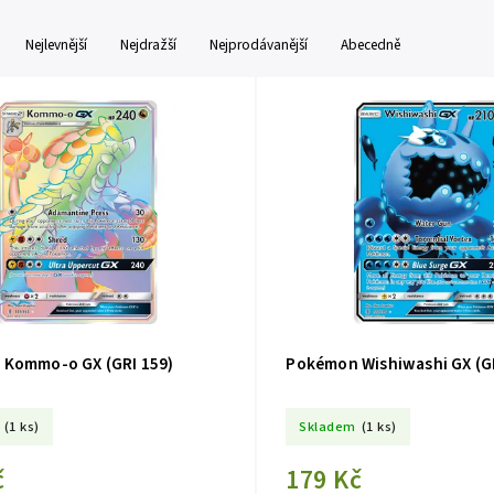
Nejlevnější
Nejdražší
Nejprodávanější
Abecedně
Kommo-o GX (GRI 159)
Pokémon Wishiwashi GX (GR
(1 ks)
Skladem
(1 ks)
č
179 Kč