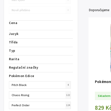
Doporučujeme
Nově přidáno
0
Cena
Jazyk
Třída
Typ
Rarita
Regulační značky
Pokémon Edice
Pokémon 
Pitch Black
4
Chaos Rising
122
Skladem
Perfect Order
124
829 K