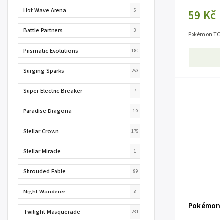
Hot Wave Arena
5
59 Kč
Battle Partners
3
Pokémon TC
Prismatic Evolutions
180
Surging Sparks
253
Super Electric Breaker
7
Paradise Dragona
10
Stellar Crown
175
Stellar Miracle
1
Shrouded Fable
99
Night Wanderer
3
Pokémon 
Twilight Masquerade
231