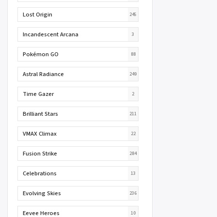
Lost Origin
245
Incandescent Arcana
3
Pokémon GO
88
Astral Radiance
249
Time Gazer
2
Brilliant Stars
211
VMAX Climax
22
Fusion Strike
284
Celebrations
13
Evolving Skies
236
Eevee Heroes
10