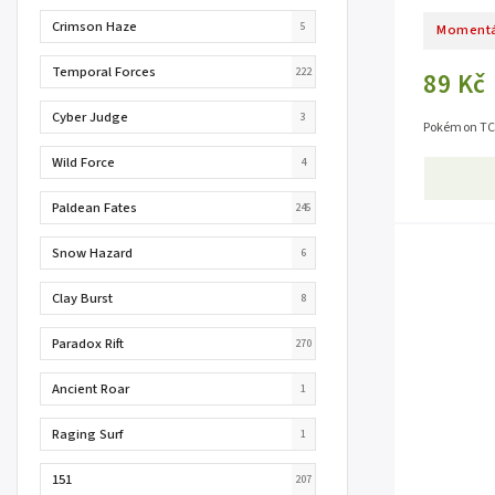
Crimson Haze
5
Momentá
Temporal Forces
222
89 Kč
Cyber Judge
3
Pokémon TC
Wild Force
4
Paldean Fates
245
Snow Hazard
6
Clay Burst
8
Paradox Rift
270
Ancient Roar
1
Raging Surf
1
151
207