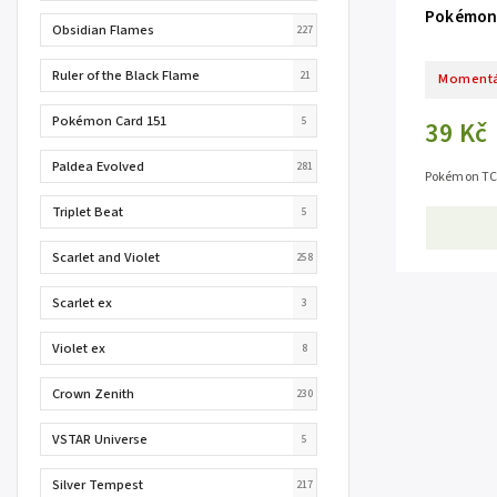
Pokémon 
Obsidian Flames
227
Ruler of the Black Flame
21
Momentá
Pokémon Card 151
5
39 Kč
Paldea Evolved
281
Pokémon TCG
Triplet Beat
5
Scarlet and Violet
258
Scarlet ex
3
Violet ex
8
Crown Zenith
230
VSTAR Universe
5
Silver Tempest
217