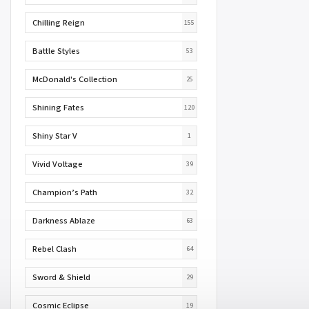
Chilling Reign
155
Battle Styles
53
McDonald's Collection
25
Shining Fates
120
Shiny Star V
1
Vivid Voltage
39
Champion’s Path
32
Darkness Ablaze
63
Rebel Clash
64
Sword & Shield
29
Cosmic Eclipse
19