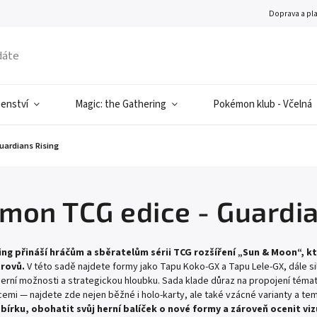
Doprava a pl
šenství
Magic: the Gathering
Pokémon klub - Včelná
ardians Rising
mon TCG edice - Guardia
ing přináší hráčům a sběratelům sérii TCG rozšíření „Sun & Moon“, k
trovů.
V této sadě najdete formy jako Tapu Koko‑GX a Tapu Lele‑GX, dále s
herní možnosti a strategickou hloubku. Sada klade důraz na propojení témat
racemi — najdete zde nejen běžné i holo-karty, ale také vzácné varianty a t
sbírku, obohatit svůj herní balíček o nové formy a zároveň ocenit vi