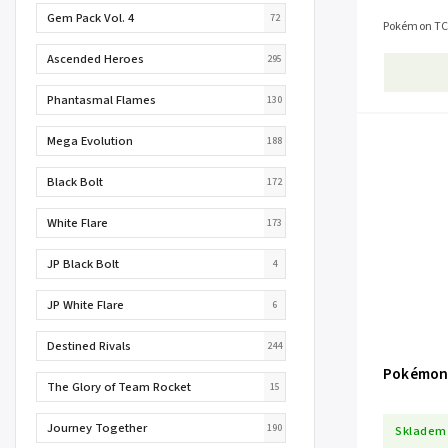
Gem Pack Vol. 4
72
Pokémon TC
Ascended Heroes
295
Phantasmal Flames
130
Mega Evolution
188
Black Bolt
172
White Flare
173
JP Black Bolt
4
JP White Flare
6
Destined Rivals
244
Pokémon 
The Glory of Team Rocket
15
Journey Together
190
Skladem