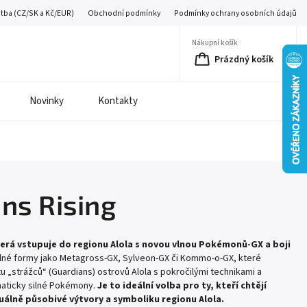
atba (CZ/SK a Kč/EUR)
Obchodní podmínky
Podmínky ochrany osobních údajů
Nákupní košík
Prázdný košík
Novinky
Kontakty
ns Rising
terá vstupuje do regionu Alola s novou vlnou Pokémonů-GX a boji
ilné formy jako Metagross‑GX, Sylveon‑GX či Kommo‑o‑GX, které
u „strážců“ (Guardians) ostrovů Alola s pokročilými technikami a
ematicky silné Pokémony.
Je to ideální volba pro ty, kteří chtějí
zuálně působivé výtvory a symboliku regionu Alola.