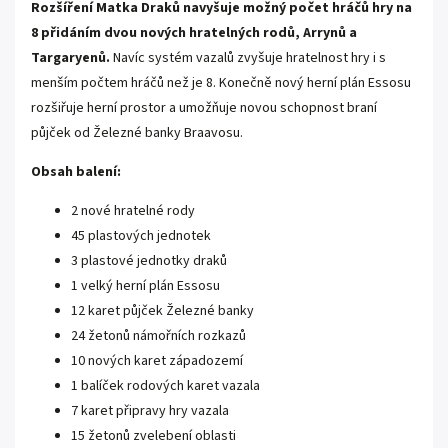
Rozšíření Matka Draků navyšuje možný počet hráčů hry na
8 přidáním dvou nových hratelných rodů, Arrynů a
Targaryenů.
Navíc systém vazalů zvyšuje hratelnost hry i s
menším počtem hráčů než je 8. Konečně nový herní plán Essosu
rozšiřuje herní prostor a umožňuje novou schopnost braní
půjček od Železné banky Braavosu.
Obsah balení:
2 nové hratelné rody
45 plastových jednotek
3 plastové jednotky draků
1 velký herní plán Essosu
12 karet půjček Železné banky
24 žetonů námořních rozkazů
10 nových karet západozemí
1 balíček rodových karet vazala
7 karet připravy hry vazala
15 žetonů zvelebení oblasti