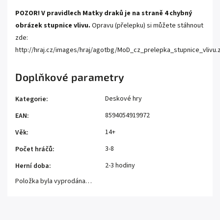
POZOR! V pravidlech Matky draků je na straně 4 chybný
obrázek stupnice vlivu.
Opravu (přelepku) si můžete stáhnout
zde:
http://hraj.cz/images/hraj/agotbg/MoD_cz_prelepka_stupnice_vlivu.
Doplňkové parametry
Deskové hry
Kategorie
:
8594054919972
EAN
:
14+
Věk
:
3-8
Počet hráčů
:
2-3 hodiny
Herní doba
:
Položka byla vyprodána…