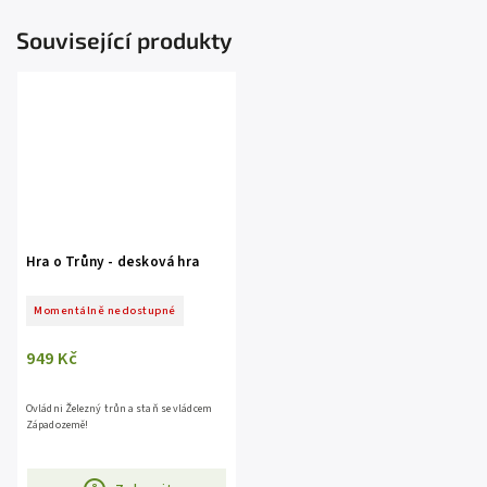
Související produkty
Hra o Trůny - desková hra
Momentálně nedostupné
949 Kč
Ovládni Železný trůn a staň se vládcem
Západozemě!