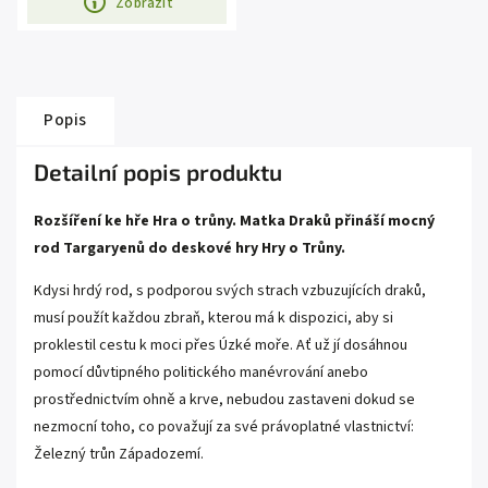
Zobrazit
Popis
Detailní popis produktu
Rozšíření ke hře Hra o trůny. Matka Draků přináší mocný
rod Targaryenů do deskové hry Hry o Trůny.
Kdysi hrdý rod, s podporou svých strach vzbuzujících draků,
musí použít každou zbraň, kterou má k dispozici, aby si
proklestil cestu k moci přes Úzké moře. Ať už jí dosáhnou
pomocí důvtipného politického manévrování anebo
prostřednictvím ohně a krve, nebudou zastaveni dokud se
nezmocní toho, co považují za své právoplatné vlastnictví:
Železný trůn Západozemí.