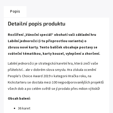
Popis
Detailní popis produktu
Rozšíření „Vánoční speciál“ obohatí vaši základní hru
Labilní jednorožci (i tu přisprostlou variantu) o
zbrusu nové karty. Tento balíček obsahuje postavy se
sváteční tématikou, karty kouzel, vylepšení a zhoršení.
Labilní jednorožci je strategická karetní hra, která zničí vaše
přátelství... ale v dobrém slova smyslu. Hra získala ocenění
People's Choice Award 2019 v kategorii Hračka roku, na
Kickstarteru se dostala mezi 100 nejpodporovanějších projektů
všech dob a po celém světě se jí prodalo přes milion výtisků!
Obsah balení:
36 karet