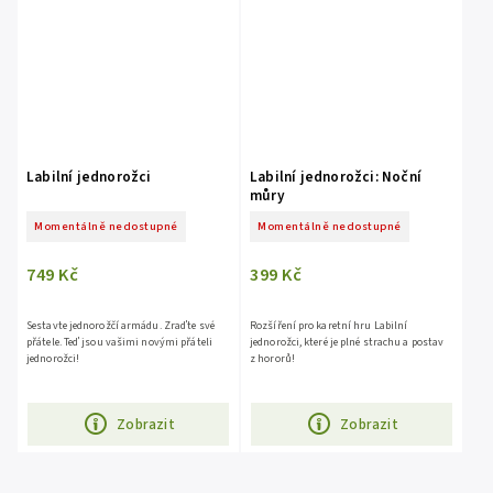
Labilní jednorožci
Labilní jednorožci: Noční
můry
Momentálně nedostupné
Momentálně nedostupné
749 Kč
399 Kč
Sestavte jednorožčí armádu. Zraďte své
Rozšíření pro karetní hru Labilní
přátele. Teď jsou vašimi novými přáteli
jednorožci, které je plné strachu a postav
jednorožci!
z hororů!
Zobrazit
Zobrazit