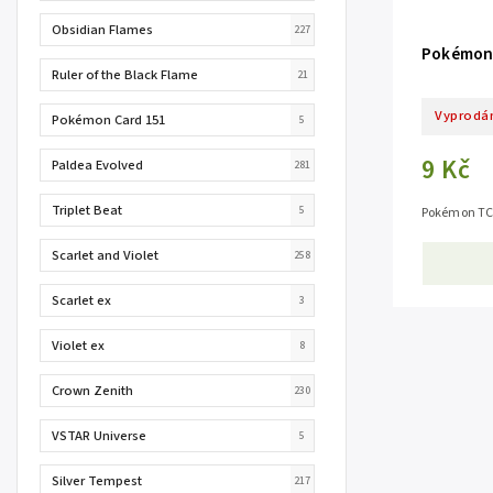
Obsidian Flames
227
Pokémon 
Ruler of the Black Flame
21
Vyprodá
Pokémon Card 151
5
9 Kč
Paldea Evolved
281
Triplet Beat
5
Pokémon TCG
Scarlet and Violet
258
Scarlet ex
3
Violet ex
8
Crown Zenith
230
VSTAR Universe
5
Silver Tempest
217