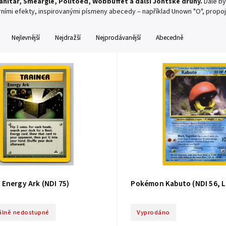
nitar, Smeargle, Politoed, Wobbuffet a další Johtské druhy.
Dále by
rními efekty, inspirovanými písmeny abecedy – například Unown "O", propo
Nejlevnější
Nejdražší
Nejprodávanější
Abecedně
Energy Ark (NDI 75)
Pokémon Kabuto (NDI 56, L
lně nedostupné
Vyprodáno