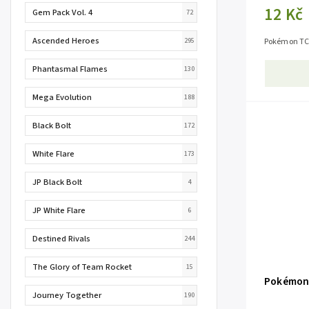
12 Kč
Gem Pack Vol. 4
72
Ascended Heroes
295
Pokémon TCG
Phantasmal Flames
130
Mega Evolution
188
Black Bolt
172
White Flare
173
JP Black Bolt
4
JP White Flare
6
Destined Rivals
244
The Glory of Team Rocket
15
Pokémon 
Journey Together
190