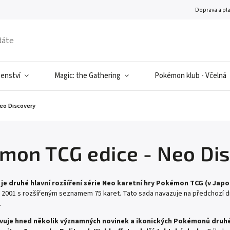
Doprava a pl
šenství
Magic: the Gathering
Pokémon klub - Včelná
eo Discovery
mon TCG edice - Neo Di
je druhé hlavní rozšíření série Neo karetní hry Pokémon TCG (v Japo
a 2001 s rozšířeným seznamem 75 karet. Tato sada navazuje na předchozí dr
.
vuje hned několik významných novinek a ikonických Pokémonů dru