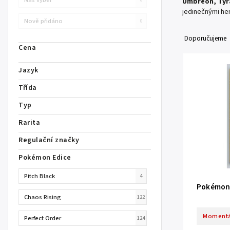
Umbreon, Tyra
jedinečnými he
Nově přidáno
0
Doporučujeme
Cena
Jazyk
Třída
Typ
Rarita
Regulační značky
Pokémon Edice
Pitch Black
4
Pokémon 
Chaos Rising
122
Momentá
Perfect Order
124