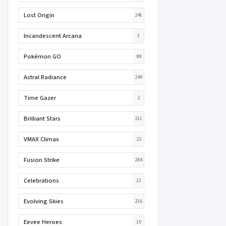
Lost Origin
245
Incandescent Arcana
3
Pokémon GO
88
Astral Radiance
249
Time Gazer
2
Brilliant Stars
211
VMAX Climax
22
Fusion Strike
284
Celebrations
13
Evolving Skies
236
Eevee Heroes
10