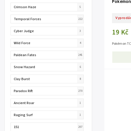
Pokémon 
Crimson Haze
5
Vyprodá
Temporal Forces
222
19 Kč
Cyber Judge
3
Wild Force
4
Pokémon TCG
Paldean Fates
245
Snow Hazard
6
Clay Burst
8
Paradox Rift
270
Ancient Roar
1
Raging Surf
1
151
207