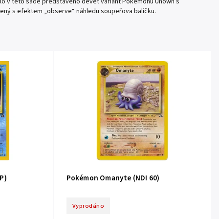
lo v této sadě představeno devět variant Pokémonů Unown s
jený s efektem „observe“ náhledu soupeřova balíčku.
P)
Pokémon Omanyte (NDI 60)
Vyprodáno