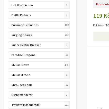
Momentá
Hot Wave Arena
5
119 K
Battle Partners
3
Prismatic Evolutions
180
Pokémon TCG
Surging Sparks
253
Super Electric Breaker
7
Paradise Dragona
10
Stellar Crown
175
Stellar Miracle
1
Shrouded Fable
99
Night Wanderer
3
Twilight Masquerade
231