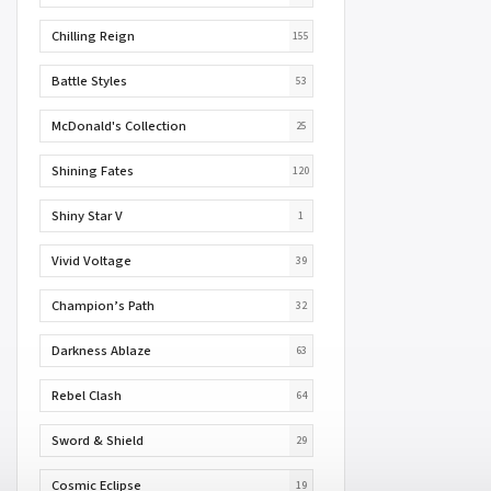
Chilling Reign
155
Battle Styles
53
McDonald's Collection
25
Shining Fates
120
Shiny Star V
1
Vivid Voltage
39
Champion’s Path
32
Darkness Ablaze
63
Rebel Clash
64
Sword & Shield
29
Cosmic Eclipse
19