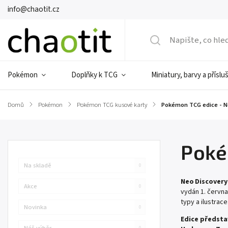
info@chaotit.cz
Pokémon
Doplňky k TCG
Miniatury, barvy a příslu
Domů
/
Pokémon
/
Pokémon TCG kusové karty
/
Pokémon TCG edice - N
Poké
Na skladě
0
Neo Discovery 
Akce
0
vydán 1. červn
typy a ilustrace
Novinka
0
Edice předsta
Náš výběr
0