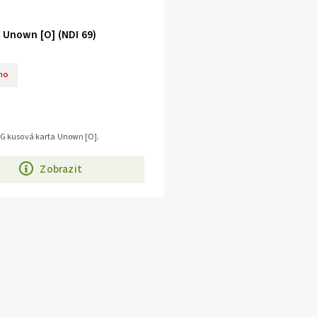
Unown [O] (NDI 69)
no
 kusová karta Unown [O].
Zobrazit