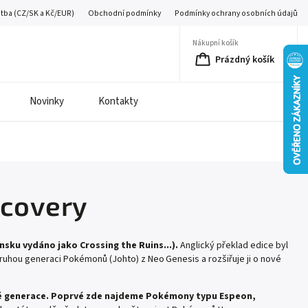
atba (CZ/SK a Kč/EUR)
Obchodní podmínky
Podmínky ochrany osobních údajů
Nákupní košík
Prázdný košík
Novinky
Kontakty
scovery
nsku vydáno jako Crossing the Ruins...).
Anglický překlad edice byl
uhou generaci Pokémonů (Johto) z Neo Genesis a rozšiřuje ji o nové
hé generace. Poprvé zde najdeme Pokémony typu Espeon,