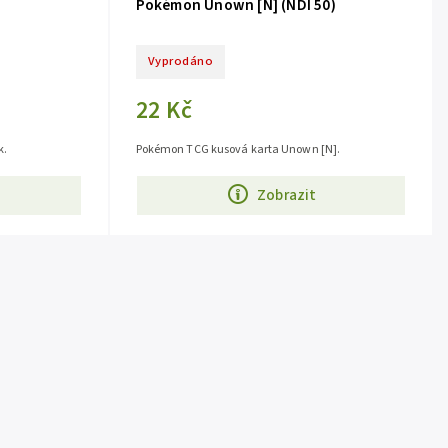
Pokémon Unown [N] (NDI 50)
Vyprodáno
22 Kč
k.
Pokémon TCG kusová karta Unown [N].
Zobrazit