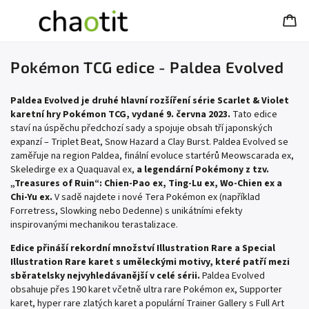
Pokémon TCG edice - Paldea Evolved
Paldea Evolved je druhé hlavní rozšíření série Scarlet & Violet
karetní hry Pokémon TCG, vydané 9. června 2023.
Tato edice
staví na úspěchu předchozí sady a spojuje obsah tří japonských
expanzí – Triplet Beat, Snow Hazard a Clay Burst. Paldea Evolved se
zaměřuje na region Paldea, finální evoluce startérů Meowscarada ex,
Skeledirge ex a Quaquaval ex,
a legendární Pokémony z tzv.
„Treasures of Ruin“: Chien-Pao ex, Ting-Lu ex, Wo-Chien ex a
Chi-Yu ex.
V sadě najdete i nové Tera Pokémon ex (například
Forretress, Slowking nebo Dedenne) s unikátními efekty
inspirovanými mechanikou terastalizace.
Edice přináší rekordní množství Illustration Rare a Special
Illustration Rare karet s uměleckými motivy, které patří mezi
sběratelsky nejvyhledávanější v celé sérii.
Paldea Evolved
obsahuje přes 190 karet včetně ultra rare Pokémon ex, Supporter
karet, hyper rare zlatých karet a populární Trainer Gallery s Full Art