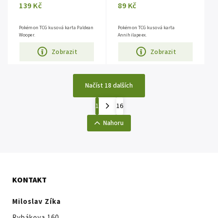
139 Kč
89 Kč
Pokémon TCG kusová karta Paldean
Pokémon TCG kusová karta
Wooper.
Annihilape ex.
Zobrazit
Zobrazit
Načíst 18 dalších
1
16
Nahoru
KONTAKT
Miloslav Zíka
Rybákova 160