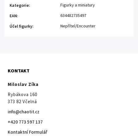
Figurky a miniatury
Kategorie
:
634482735497
EAN
:
Nepřítel/Encounter
Účel figurky
:
KONTAKT
Miloslav Zíka
Rybákova 160
373 82 Včelná
info@chaotit.cz
+420 773 597 137
Kontaktní Formulář