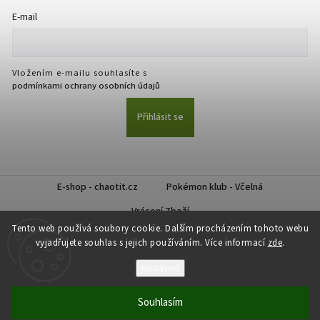
E-mail
Vložením e-mailu souhlasíte s
podmínkami ochrany osobních údajů
Přihlásit se
E-shop - chaotit.cz
Pokémon klub - Včelná
Vrácení Zboží
Tento web používá soubory cookie. Dalším procházením tohoto webu
vyjadřujete souhlas s jejich používáním. Více informací
zde
.
Nastavení
Copyright 2026
CHAOTIT
. Všechna práva vyhrazena.
Souhlasím
Vytvořil
Shoptet
| Design
Shoptak.cz