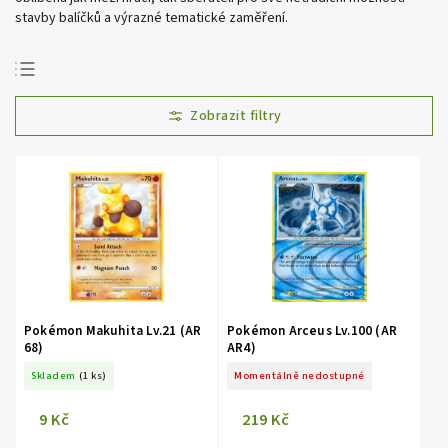
stavby balíčků a výrazné tematické zaměření.
Doporučujeme
Nejlevnější
Nejdražší
Nejprodávanější
Abecedně
Pokémon Makuhita Lv.21 (AR
Pokémon Arceus Lv.100 (AR
68)
AR4)
Skladem
(1 ks)
Momentálně nedostupné
9 Kč
219 Kč