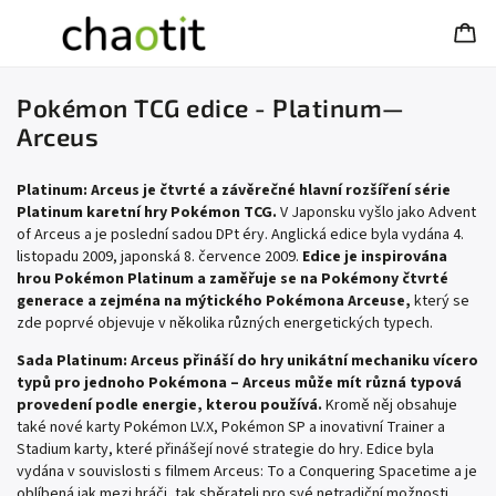
Pokémon TCG edice - Platinum—
Arceus
Platinum: Arceus je čtvrté a závěrečné hlavní rozšíření série
Platinum karetní hry Pokémon TCG.
V Japonsku vyšlo jako Advent
of Arceus a je poslední sadou DPt éry. Anglická edice byla vydána 4.
listopadu 2009, japonská 8. července 2009.
Edice je inspirována
hrou Pokémon Platinum a zaměřuje se na Pokémony čtvrté
generace a zejména na mýtického Pokémona Arceuse,
který se
zde poprvé objevuje v několika různých energetických typech.
Sada Platinum: Arceus přináší do hry unikátní mechaniku vícero
typů pro jednoho Pokémona – Arceus může mít různá typová
provedení podle energie, kterou používá.
Kromě něj obsahuje
také nové karty Pokémon LV.X, Pokémon SP a inovativní Trainer a
Stadium karty, které přinášejí nové strategie do hry. Edice byla
vydána v souvislosti s filmem Arceus: To a Conquering Spacetime a je
oblíbená jak mezi hráči, tak sběrateli pro své netradiční možnosti