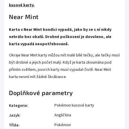
kusové karty.
Near Mint
Karta v Near Mint kondici vypadá, jako by se s ní nikdy
nehrálo bez obalů. Drobné poškození je dovoleno, ale
karta vypadá neopotřebovaně.
Okraje Near Mint karty můžou mít malé bílé tečky, ale tečky musí
být drobné a jejich počet malý. Když je karta zkoumána pod
přímím světlem, povrch karty musí vypadat čistě. Near Mint
karta nesmí mít žádné škrábance.
Doplňkové parametry
Pokémon kusové karty
Kategorie
:
Angličtina
Jazyk
:
Pokémon
Třída
: