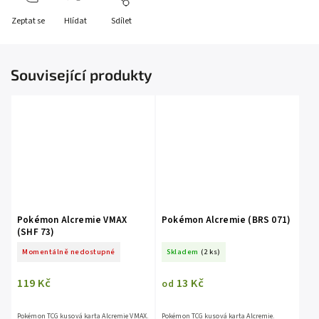
Zeptat se
Hlídat
Sdílet
Související produkty
Pokémon Alcremie VMAX
Pokémon Alcremie (BRS 071)
(SHF 73)
Momentálně nedostupné
Skladem
(2 ks)
119 Kč
13 Kč
od
Pokémon TCG kusová karta Alcremie VMAX.
Pokémon TCG kusová karta Alcremie.