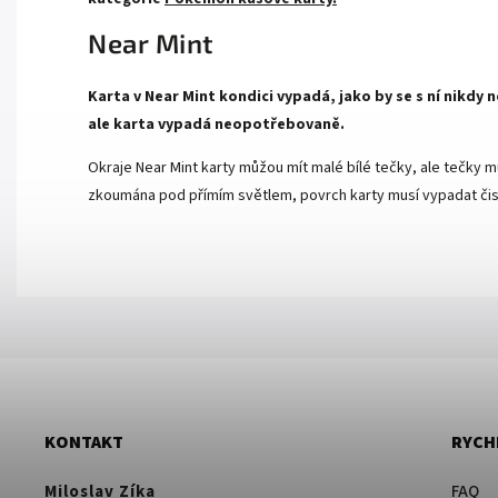
Near Mint
Karta v Near Mint kondici vypadá, jako by se s ní nikdy
ale karta vypadá neopotřebovaně.
Okraje Near Mint karty můžou mít malé bílé tečky, ale tečky mu
zkoumána pod přímím světlem, povrch karty musí vypadat čist
KONTAKT
RYCH
Miloslav Zíka
FAQ