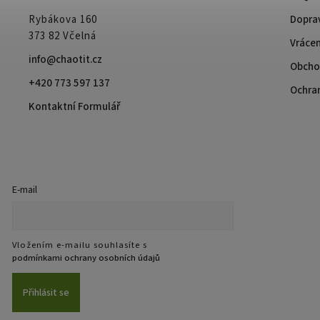
Rybákova 160
Doprav
373 82 Včelná
Vrácen
info@chaotit.cz
Obcho
+420 773 597 137
Ochra
Kontaktní Formulář
E-mail
Vložením e-mailu souhlasíte s
podmínkami ochrany osobních údajů
Přihlásit se