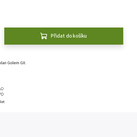
Přidat do košíku
lan Golem GX.
ílet