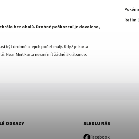
Pokémo
Režim 
 nehrálo bez obalů. Drobné poškození je dovoleno,
sí být drobné a jejich počet malý. Když je karta
ě. Near Mint karta nesmí mít žádné škrábance.
LÉ ODKAZY
SLEDUJ NÁS
Facebook