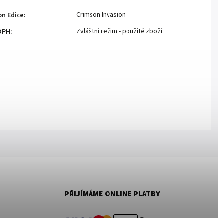
Crimson Invasion
n Edice
:
Zvláštní režim - použité zboží
DPH
:
PŘIJÍMÁME ONLINE PLATBY