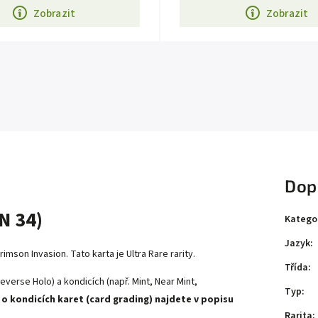
Zobrazit
Zobrazit
Dop
N 34)
Katego
Jazyk
:
rimson Invasion
. Tato karta je
Ultra Rare
rarity.
Třída
:
everse Holo) a kondicích (např. Mint, Near Mint,
Typ
:
 o kondicích karet (card grading) najdete v popisu
Rarita
: