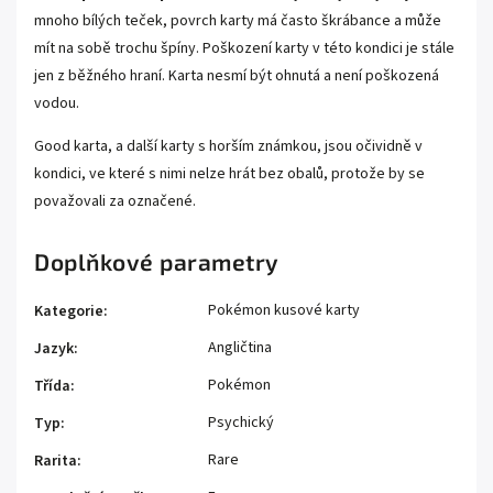
mnoho bílých teček, povrch karty má často škrábance a může
mít na sobě trochu špíny. Poškození karty v této kondici je stále
jen z běžného hraní. Karta nesmí být ohnutá a není poškozená
vodou.
Good karta, a další karty s horším známkou, jsou očividně v
kondici, ve které s nimi nelze hrát bez obalů, protože by se
považovali za označené.
Doplňkové parametry
Pokémon kusové karty
Kategorie
:
Angličtina
Jazyk
:
Pokémon
Třída
:
Psychický
Typ
:
Rare
Rarita
: