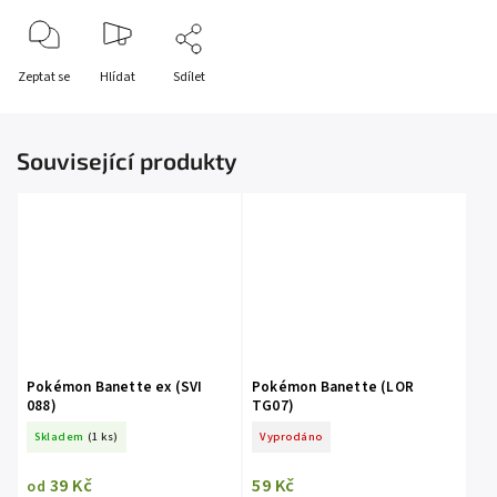
Zeptat se
Hlídat
Sdílet
Související produkty
Pokémon Banette ex (SVI
Pokémon Banette (LOR
088)
TG07)
Skladem
(1 ks)
Vyprodáno
39 Kč
59 Kč
od