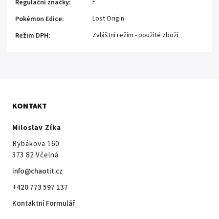
F
Regulační značky
:
Lost Origin
Pokémon Edice
:
Zvláštní režim - použité zboží
Režim DPH
:
KONTAKT
Miloslav Zíka
Rybákova 160
373 82 Včelná
info@chaotit.cz
+420 773 597 137
Kontaktní Formulář