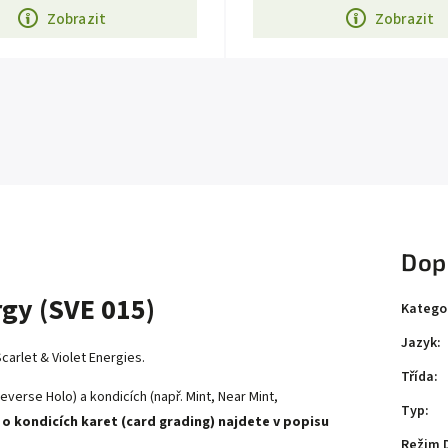
Zobrazit
Zobrazit
Dop
gy (SVE 015)
Katego
Jazyk
:
arlet & Violet Energies.
Třída
:
everse Holo) a kondicích (např. Mint, Near Mint,
Typ
:
 o kondicích karet (card grading) najdete v popisu
Režim 