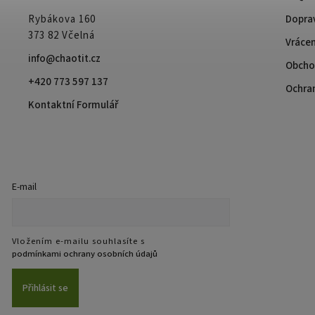
Rybákova 160
Doprav
373 82 Včelná
Vrácen
info@chaotit.cz
Obcho
+420 773 597 137
Ochra
Kontaktní Formulář
E-mail
Vložením e-mailu souhlasíte s
podmínkami ochrany osobních údajů
Přihlásit se