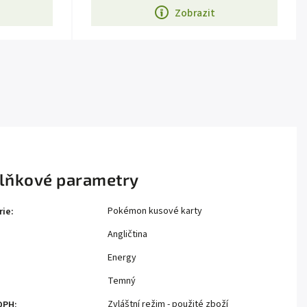
Zobrazit
lňkové parametry
Pokémon kusové karty
rie
:
Angličtina
Energy
Temný
Zvláštní režim - použité zboží
DPH
: