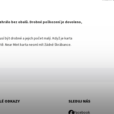
 nehrálo bez obalů. Drobné poškození je dovoleno,
sí být drobné a jejich počet malý. Když je karta
ě. Near Mint karta nesmí mít žádné škrábance.
LÉ ODKAZY
SLEDUJ NÁS
Facebook