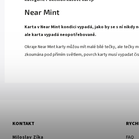
Near Mint
Karta v Near Mint kondici vypadá, jako by se s ní nikdy
ale karta vypadá neopotřebovaně.
Okraje Near Mint karty můžou mít malé bílé tečky, ale tečky mu
zkoumána pod přímím světlem, povrch karty musí vypadat čist
KONTAKT
RYCH
Miloslav Zíka
FAQ