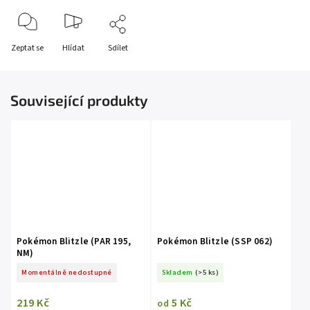
Zeptat se
Hlídat
Sdílet
Související produkty
Pokémon Blitzle (PAR 195,
Pokémon Blitzle (SSP 062)
NM)
Momentálně nedostupné
Skladem
(>5 ks)
219 Kč
5 Kč
od