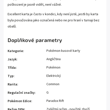
poškození je jasně vidět, není vážné.
Excellent karta je často v kondici, kdy není jisté, jestli by karta
byla považována jako označená nebo ne pro hraní v turnaji bez
obalů.
Doplňkové parametry
Pokémon kusové karty
Kategorie
:
Angličtina
Jazyk
:
Pokémon
Třída
:
Elektrický
Typ
:
Common
Rarita
:
G
Regulační značky
:
Paradox Rift
Pokémon Edice
:
Zvláštní režim - použité zboží
Režim DPH
: