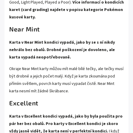
Good, Light Played, Played a Poor).
Více informací o kondicích
karet (card grading) najdete v popisu kategorie
Pokémon
kusové karty.
Near Mint
Karta v Near Mint kondici vypadá, jako by se s ní nikdy
nehrálo bez obalů. Drobné poškození je dovoleno, ale
karta vypadá neopotřebovaně.
Okraje Near Mint karty můžou mít malé bílé tečky, ale tečky musí
být drobné a jejich počet malý. Když je karta zkoumána pod
přímím světlem, povrch karty musí vypadat čistě. Near Mint
karta nesmí mít žádné škrábance.
Excellent
Karta v Excellent kondici vypadá, jako by byla použita pro
pár her bez obalů. Pro karty v Excellent kondici je skoro
vždy jasně vidět, že karta není v perfektní kondici.
I když