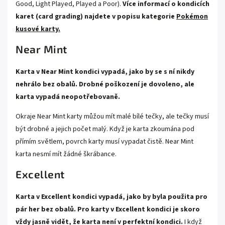
Good, Light Played, Played a Poor).
Více informací o kondicích
karet (card grading) najdete v popisu kategorie
Pokémon
kusové karty.
Near Mint
Karta v Near Mint kondici vypadá, jako by se s ní nikdy
nehrálo bez obalů. Drobné poškození je dovoleno, ale
karta vypadá neopotřebovaně.
Okraje Near Mint karty můžou mít malé bílé tečky, ale tečky musí
být drobné a jejich počet malý. Když je karta zkoumána pod
přímím světlem, povrch karty musí vypadat čistě. Near Mint
karta nesmí mít žádné škrábance.
Excellent
Karta v Excellent kondici vypadá, jako by byla použita pro
pár her bez obalů. Pro karty v Excellent kondici je skoro
vždy jasně vidět, že karta není v perfektní kondici.
I když