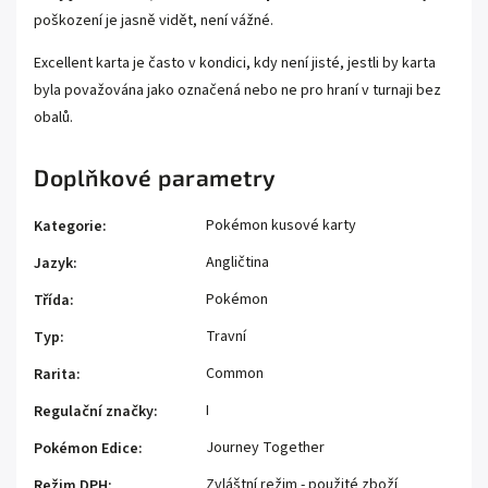
poškození je jasně vidět, není vážné.
Excellent karta je často v kondici, kdy není jisté, jestli by karta
byla považována jako označená nebo ne pro hraní v turnaji bez
obalů.
Doplňkové parametry
Pokémon kusové karty
Kategorie
:
Angličtina
Jazyk
:
Pokémon
Třída
:
Travní
Typ
:
Common
Rarita
:
I
Regulační značky
:
Journey Together
Pokémon Edice
:
Zvláštní režim - použité zboží
Režim DPH
: