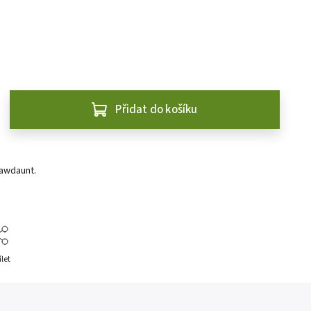
Přidat do košíku
awdaunt.
ílet