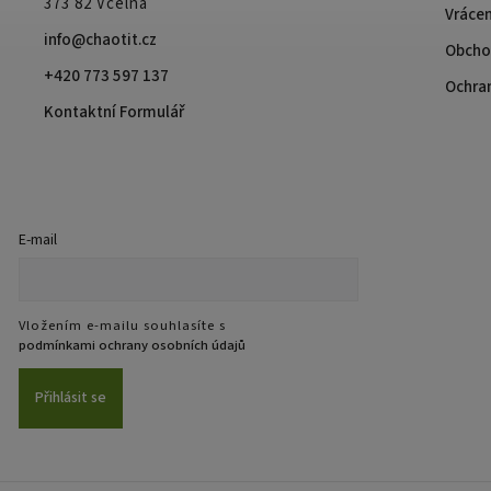
373 82 Včelná
Vrácen
info@chaotit.cz
Obcho
+420 773 597 137
Ochra
Kontaktní Formulář
E-mail
Vložením e-mailu souhlasíte s
podmínkami ochrany osobních údajů
Přihlásit se