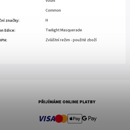
Vodní
Common
H
ční značky
:
Twilight Masquerade
n Edice
:
Zvláštní režim - použité zboží
DPH
:
PŘIJÍMÁME ONLINE PLATBY
VISA