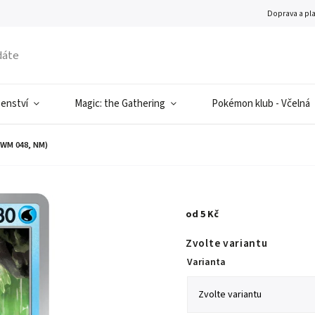
Doprava a pl
šenství
Magic: the Gathering
Pokémon klub - Včelná
WM 048, NM)
od
5 Kč
Zvolte variantu
Varianta