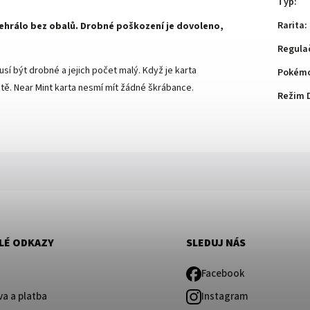
Typ
:
Rarita
:
 nehrálo bez obalů. Drobné poškození je dovoleno,
Regula
sí být drobné a jejich počet malý. Když je karta
Pokémo
ě. Near Mint karta nesmí mít žádné škrábance.
Režim 
LÉ ODKAZY
SLEDUJ NÁS
Facebook
a a platba
Instagram