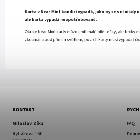
Karta v Near Mint kondici vypadá, jako by se s ní nikdy
ale karta vypadá neopotřebovaně.
Okraje Near Mint karty můžou mít malé bílé tečky, ale tečky mu
zkoumána pod přímím světlem, povrch karty musí vypadat čist
KONTAKT
RYCH
Miloslav Zíka
FAQ
Rybákova 160
Doprav