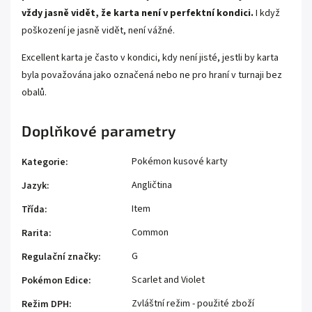
vždy jasně vidět, že karta není v perfektní kondici.
I když
poškození je jasně vidět, není vážné.
Excellent karta je často v kondici, kdy není jisté, jestli by karta
byla považována jako označená nebo ne pro hraní v turnaji bez
obalů.
Doplňkové parametry
Pokémon kusové karty
Kategorie
:
Angličtina
Jazyk
:
Item
Třída
:
Common
Rarita
:
G
Regulační značky
:
Scarlet and Violet
Pokémon Edice
:
Zvláštní režim - použité zboží
Režim DPH
: