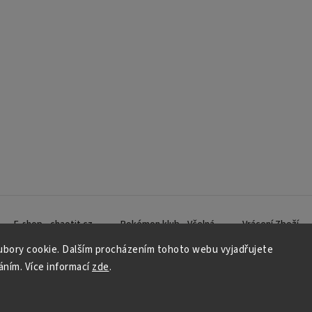
E-shop - chaotit.cz
Pokémon klub - Včelná
Vrácení Zboží
bory cookie. Dalším procházením tohoto webu vyjadřujete
váním. Více informací
zde
.
Copyright 2026
CHAOTIT
. Všechna práva vyhrazena.
Vytvořil
Shoptet
| Design
Shoptak.cz