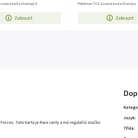
usová karta Drampa V.
Pokémon TCG kusová karta Drampa.
Zobrazit
Zobrazit
Dop
Katego
Jazyk
:
 Forces
. Tato karta je
Rare
rarity a má regulační značku
Třída
: