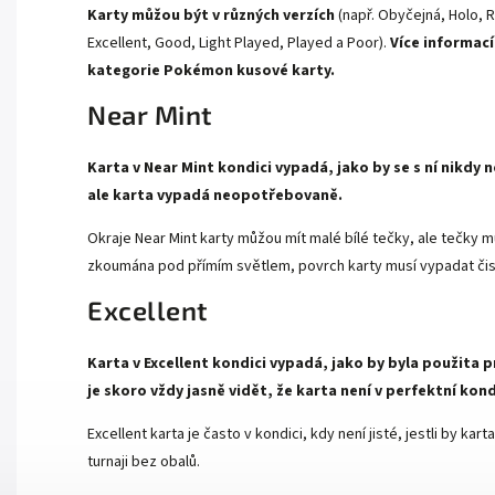
Karty můžou být v různých verzích
(např. Obyčejná, Holo, R
Excellent, Good, Light Played, Played a Poor).
Více informací
kategorie
Pokémon kusové karty.
Near Mint
Karta v Near Mint kondici vypadá, jako by se s ní nikdy
ale karta vypadá neopotřebovaně.
Okraje Near Mint karty můžou mít malé bílé tečky, ale tečky mu
zkoumána pod přímím světlem, povrch karty musí vypadat čist
Excellent
Karta v Excellent kondici vypadá, jako by byla použita p
je skoro vždy jasně vidět, že karta není v perfektní kond
Excellent karta je často v kondici, kdy není jisté, jestli by k
turnaji bez obalů.