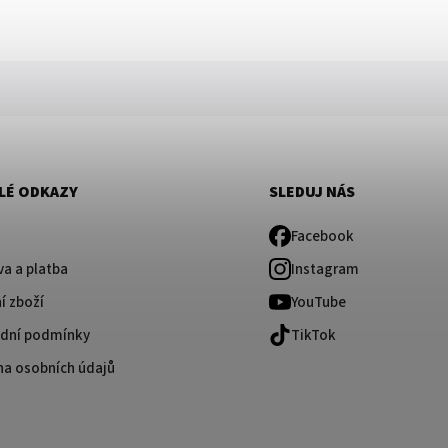
LÉ ODKAZY
SLEDUJ NÁS
Facebook
a a platba
Instagram
í zboží
YouTube
dní podmínky
TikTok
na osobních údajů