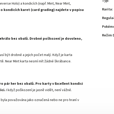
Typ
:
everse Holo) a kondicích (např. Mint, Near Mint,
Rarita
:
 o kondicích karet (card grading) najdete v popisu
Regula
Pokémo
Režim 
 nehrálo bez obalů. Drobné poškození je dovoleno,
sí být drobné a jejich počet malý. Když je karta
ě. Near Mint karta nesmí mít žádné škrábance.
ro pár her bez obalů. Pro karty v Excellent kondici
ici.
I když poškození je jasně vidět, není vážné.
arta byla považována jako označená nebo ne pro hraní v