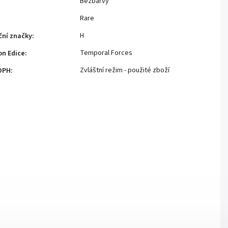
Bezbarvý
Rare
H
ční značky
:
Temporal Forces
n Edice
:
Zvláštní režim - použité zboží
DPH
: