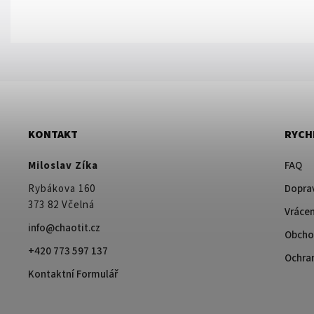
KONTAKT
RYCH
Miloslav Zíka
FAQ
Rybákova 160
Doprav
373 82 Včelná
Vrácen
info@chaotit.cz
Obcho
+420 773 597 137
Ochra
Kontaktní Formulář