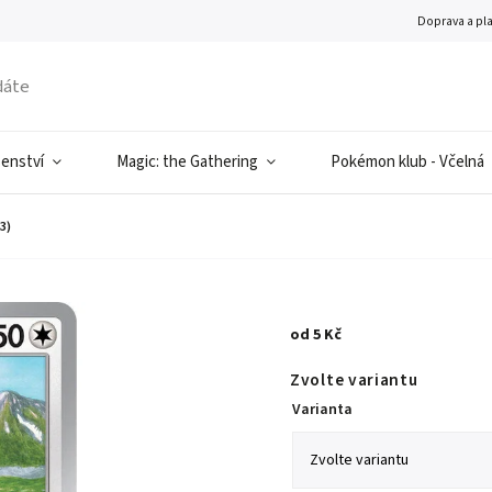
Doprava a pl
šenství
Magic: the Gathering
Pokémon klub - Včelná
3)
od
5 Kč
Zvolte variantu
Varianta