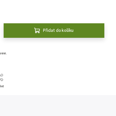
Přidat do košíku
vee.
ílet