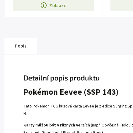
Zobrazit
Popis
Detailní popis produktu
Pokémon Eevee (SSP 143)
Tato Pokémon TCG kusová karta Eevee je z edice Surging Spar
H.
Karty můžou být v různých verzích
(např. Obyčejná, Holo, R
Excellent, Good, Light Played, Played a Poor).