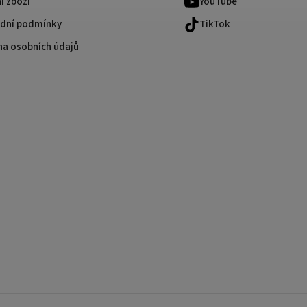
í zboží
YouTube
dní podmínky
TikTok
na osobních údajů