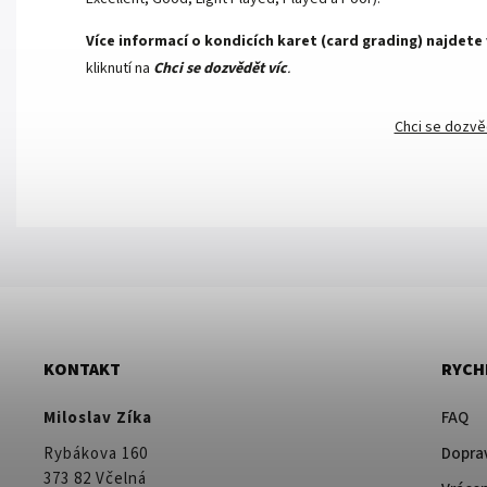
Více informací o kondicích karet (card grading) najdete
kliknutí na
Chci se dozvědět víc
.
Chci se dozvě
KONTAKT
RYCH
Miloslav Zíka
FAQ
Rybákova 160
Doprav
373 82 Včelná