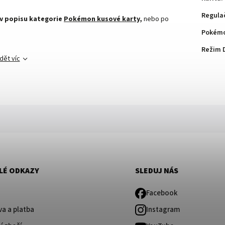
Regula
 v popisu kategorie
Pokémon kusové karty,
nebo po
Pokémo
Režim 
dět víc
LÉ ODKAZY
SLEDUJ NÁS
Facebook
a a platba
Instagram