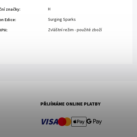
H
ční značky
:
Surging Sparks
n Edice
:
Zvláštní režim - použité zboží
DPH
:
PŘIJÍMÁME ONLINE PLATBY
VISA