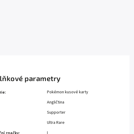
lňkové parametry
Pokémon kusové karty
rie
:
Angličtina
Supporter
Ultra Rare
I
ční značky
: