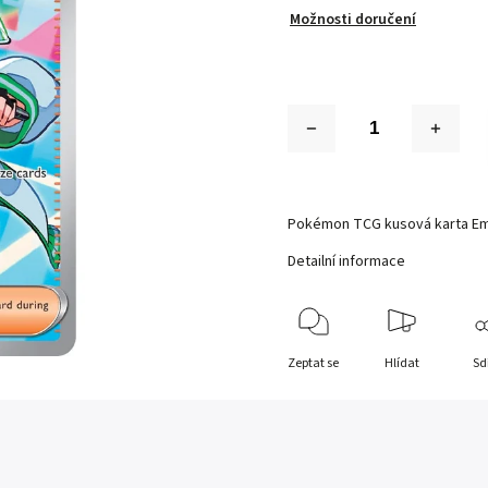
Možnosti doručení
Pokémon TCG kusová karta Em
Detailní informace
Zeptat se
Hlídat
Sd