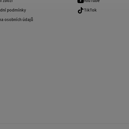
í zboží
YouTube
dní podmínky
TikTok
na osobních údajů