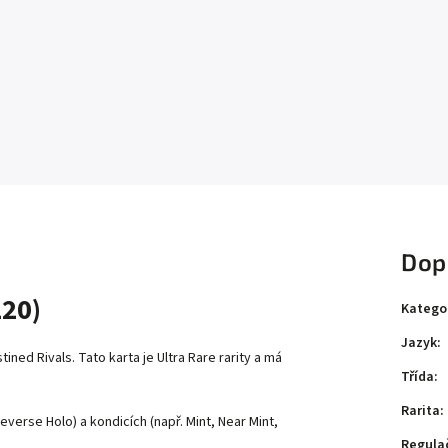
Dop
20)
Katego
Jazyk
:
ed Rivals. Tato karta je Ultra Rare rarity a má
Třída
:
Rarita
:
everse Holo) a kondicích (např. Mint, Near Mint,
Regula