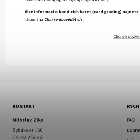
Více informací o kondicích karet (card grading) najdete
kliknutí na
Chci se dozvědět víc
.
Chci se dozvě
KONTAKT
RYCH
Miloslav Zíka
FAQ
Rybákova 160
Doprav
373 82 Včelná