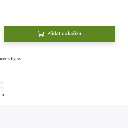
Přidat do košíku
cee's Hype.
ílet