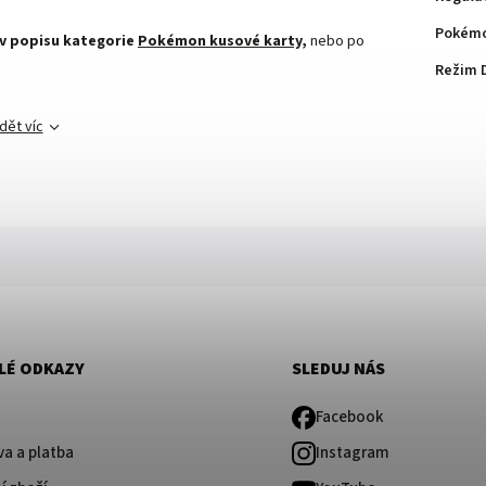
Pokémo
 v popisu kategorie
Pokémon kusové karty,
nebo po
Režim 
dět víc
LÉ ODKAZY
SLEDUJ NÁS
Facebook
a a platba
Instagram