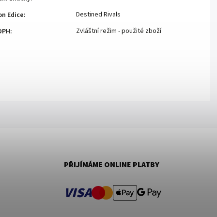
Destined Rivals
n Edice
:
Zvláštní režim - použité zboží
DPH
:
PŘIJÍMÁME ONLINE PLATBY
VISA