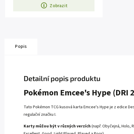
Zobrazit
Popis
Detailní popis produktu
Pokémon Emcee's Hype (DRI 2
Tato Pokémon TCG kusová karta Emcee's Hype je z edice Destin
regulační značku I.
Karty můžou být v různých verzích
(např. Obyčejná, Holo, R
Excellent, Good, Light Played, Played a Poor).