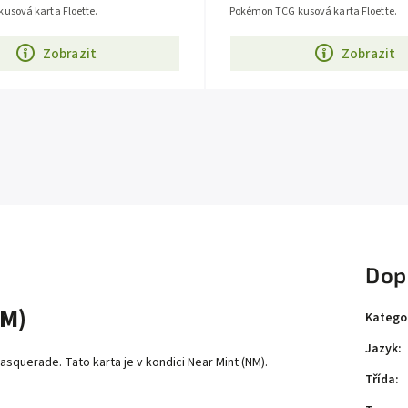
usová karta Floette.
Pokémon TCG kusová karta Floette.
Zobrazit
Zobrazit
Dop
NM)
Katego
Jazyk
:
squerade. Tato karta je v kondici Near Mint (NM).
Třída
: