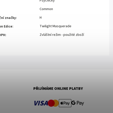
Psychický
Common
H
ční značky
:
Twilight Masquerade
n Edice
:
Zvláštní režim - použité zboží
DPH
:
PŘIJÍMÁME ONLINE PLATBY
VISA