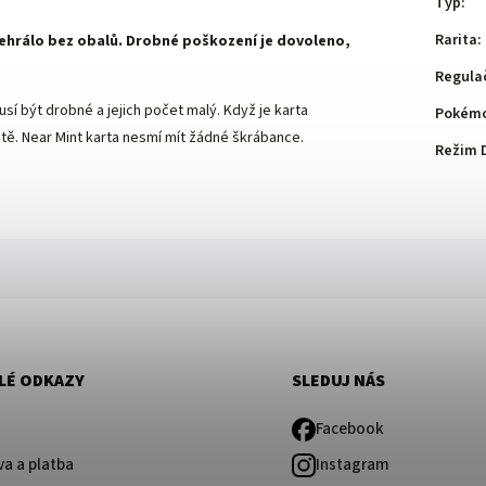
Typ
:
Rarita
:
 nehrálo bez obalů. Drobné poškození je dovoleno,
Regula
sí být drobné a jejich počet malý. Když je karta
Pokémo
ě. Near Mint karta nesmí mít žádné škrábance.
Režim 
LÉ ODKAZY
SLEDUJ NÁS
Facebook
a a platba
Instagram