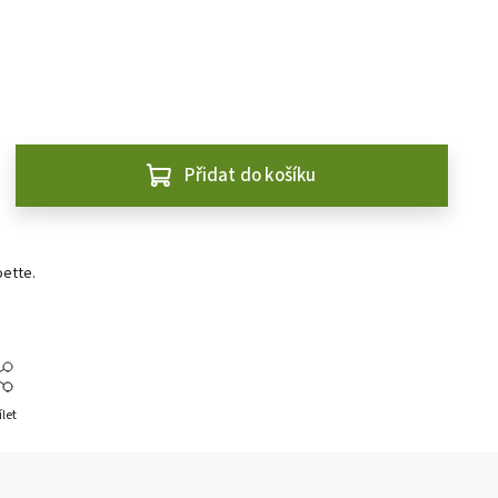
Přidat do košíku
ette.
ílet