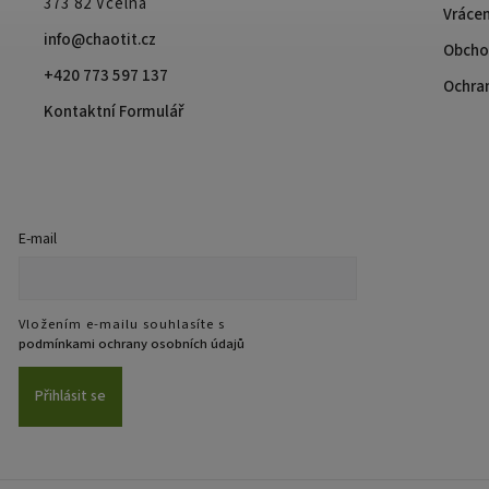
373 82 Včelná
Vrácen
info@chaotit.cz
Obcho
+420 773 597 137
Ochra
Kontaktní Formulář
E-mail
Vložením e-mailu souhlasíte s
podmínkami ochrany osobních údajů
Přihlásit se