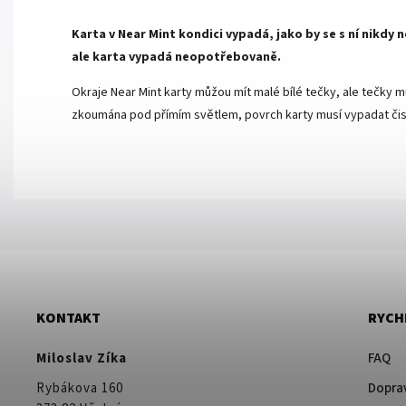
Karta v Near Mint kondici vypadá, jako by se s ní nikdy
ale karta vypadá neopotřebovaně.
Okraje Near Mint karty můžou mít malé bílé tečky, ale tečky mu
zkoumána pod přímím světlem, povrch karty musí vypadat čist
KONTAKT
RYCH
Miloslav Zíka
FAQ
Rybákova 160
Doprav