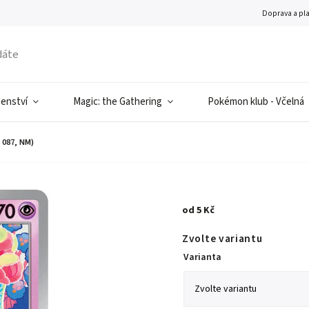
Doprava a pl
šenství
Magic: the Gathering
Pokémon klub - Včelná
087, NM)
od
5 Kč
Zvolte variantu
Varianta