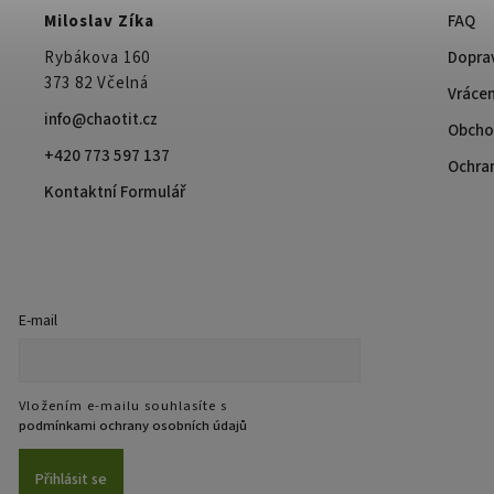
Miloslav Zíka
FAQ
Rybákova 160
Doprav
373 82 Včelná
Vrácen
info@chaotit.cz
Obcho
+420 773 597 137
Ochra
Kontaktní Formulář
E-mail
Vložením e-mailu souhlasíte s
podmínkami ochrany osobních údajů
Přihlásit se