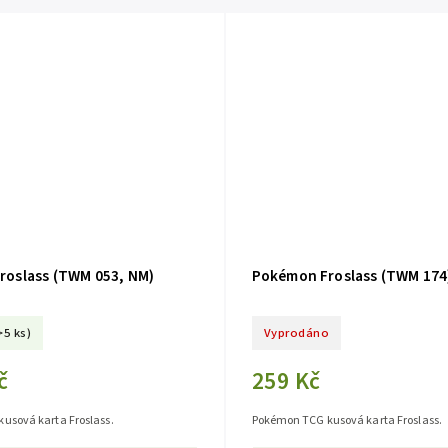
roslass (TWM 053, NM)
Pokémon Froslass (TWM 174
>5 ks)
Vyprodáno
č
259 Kč
usová karta Froslass.
Pokémon TCG kusová karta Froslass.