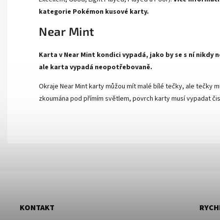
kategorie
Pokémon kusové karty.
Near Mint
Karta v Near Mint kondici vypadá, jako by se s ní nikdy
ale karta vypadá neopotřebovaně.
Okraje Near Mint karty můžou mít malé bílé tečky, ale tečky mu
zkoumána pod přímím světlem, povrch karty musí vypadat čist
KONTAKT
RYCH