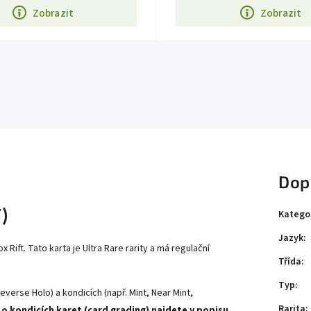
Zobrazit
Zobrazit
Dop
)
Katego
Jazyk
:
ift. Tato karta je Ultra Rare rarity a má regulační
Třída
:
Typ
:
everse Holo) a kondicích (např. Mint, Near Mint,
Rarita
:
 o kondicích karet (card grading) najdete v popisu