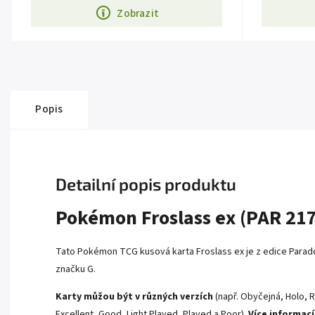
Zobrazit
Popis
Detailní popis produktu
Pokémon Froslass ex (PAR 217
Tato Pokémon TCG kusová karta Froslass ex je z edice Paradox R
značku G.
Karty můžou být v různých verzích
(např. Obyčejná, Holo, R
Excellent, Good, Light Played, Played a Poor).
Více informací