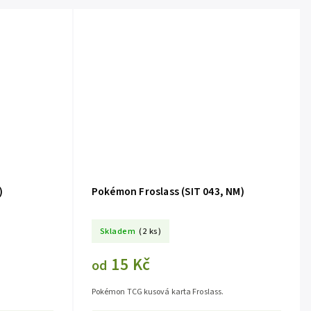
)
Pokémon Froslass (SIT 043, NM)
Skladem
(2 ks)
15 Kč
od
Pokémon TCG kusová karta Froslass.