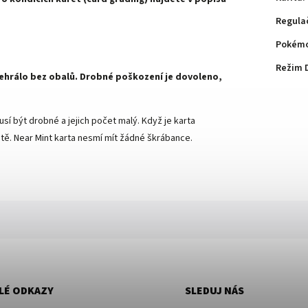
Regula
Pokémo
Režim 
 nehrálo bez obalů. Drobné poškození je dovoleno,
sí být drobné a jejich počet malý. Když je karta
ě. Near Mint karta nesmí mít žádné škrábance.
LÉ ODKAZY
SLEDUJ NÁS