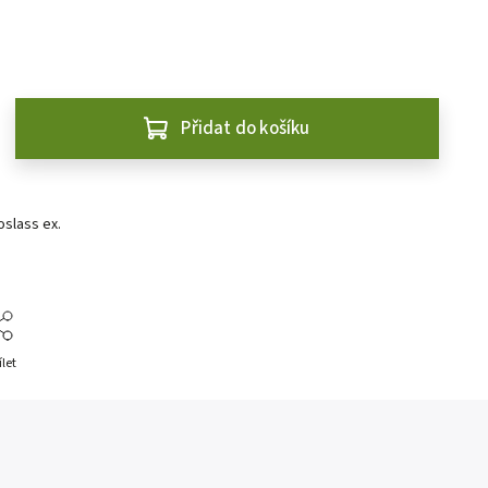
Přidat do košíku
slass ex.
ílet