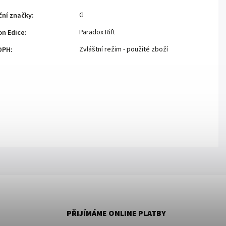
G
ční značky
:
Paradox Rift
n Edice
:
Zvláštní režim - použité zboží
DPH
:
PŘIJÍMÁME ONLINE PLATBY