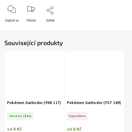
Zeptat se
Hlídat
Sdílet
Související produkty
Pokémon Garbodor (PAR 117)
Pokémon Garbodor (FST 169)
Skladem
(3 ks)
Vyprodáno
6 Kč
6 Kč
od
od