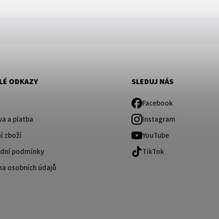
LÉ ODKAZY
SLEDUJ NÁS
Facebook
a a platba
Instagram
í zboží
YouTube
dní podmínky
TikTok
na osobních údajů