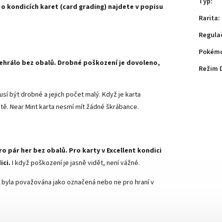
Typ
:
 o kondicích karet (card grading) najdete v popisu
Rarita
:
Regula
Pokémo
 nehrálo bez obalů. Drobné poškození je dovoleno,
Režim 
sí být drobné a jejich počet malý. Když je karta
ě. Near Mint karta nesmí mít žádné škrábance.
ro pár her bez obalů. Pro karty v Excellent kondici
ici.
I když poškození je jasně vidět, není vážné.
arta byla považována jako označená nebo ne pro hraní v