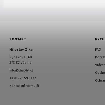
KONTAKT
RYCH
Miloslav Zíka
FAQ
Rybákova 160
Doprav
373 82 Včelná
Vrácen
info@chaotit.cz
Obcho
+420 773 597 137
Ochra
Kontaktní Formulář