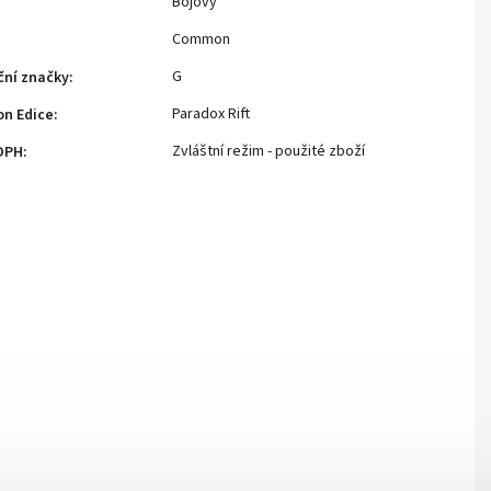
Bojový
Common
G
ční značky
:
Paradox Rift
n Edice
:
Zvláštní režim - použité zboží
DPH
: