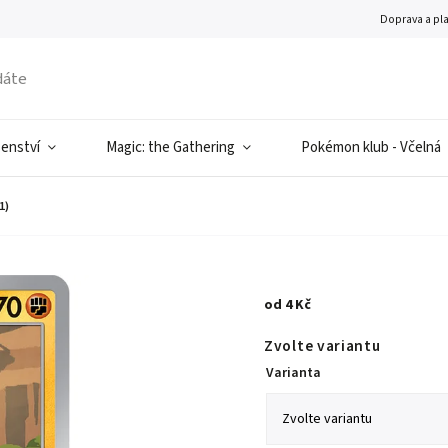
Doprava a pl
šenství
Magic: the Gathering
Pokémon klub - Včelná
1)
od
4 Kč
Zvolte variantu
Varianta