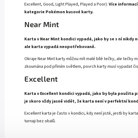
Excellent, Good, Light Played, Played a Poor).
Více informací
kategorie
Pokémon kusové karty.
Near Mint
Karta v Near Mint kondici vypadá, jako by se s ní nikdy
ale karta vypadá neopotřebovaně.
Okraje Near Mint karty můžou mít malé bílé tečky, ale tečky mu
zkoumána pod přímím světlem, povrch karty musí vypadat čist
Excellent
Karta v Excellent kondici vypadá, jako by byla použita p
je skoro vždy jasně vidět, že karta není v perfektní kond
Excellent karta je často v kondici, kdy není jisté, jestli by k
turnaji bez obalů.