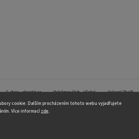
E-shop - chaotit.cz
Pokémon klub - Včelná
Vrácení Zboží
bory cookie. Dalším procházením tohoto webu vyjadřujete
váním. Více informací
zde
.
Copyright 2026
CHAOTIT
. Všechna práva vyhrazena.
Vytvořil
Shoptet
| Design
Shoptak.cz