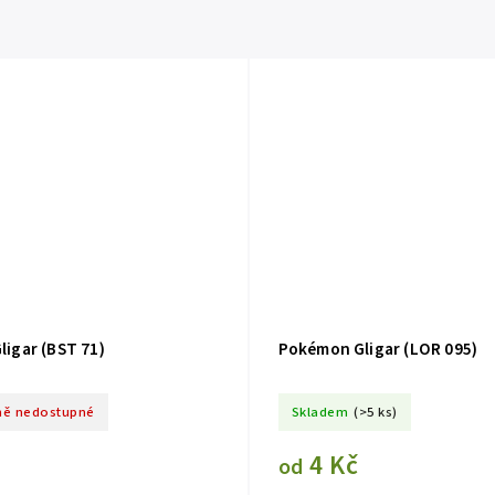
igar (BST 71)
Pokémon Gligar (LOR 095)
ě nedostupné
Skladem
(>5 ks)
4 Kč
od