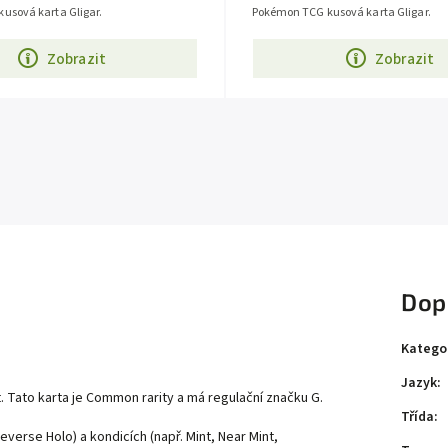
usová karta Gligar.
Pokémon TCG kusová karta Gligar.
Zobrazit
Zobrazit
Dop
Katego
Jazyk
:
t
. Tato karta je
Common
rarity a má regulační značku G.
Třída
:
everse Holo) a kondicích (např. Mint, Near Mint,