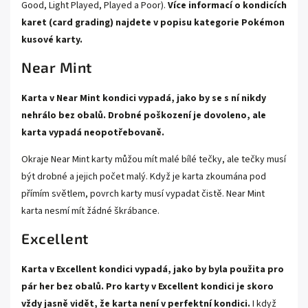
Good, Light Played, Played a Poor).
Více informací o kondicích
karet (card grading) najdete v popisu kategorie
Pokémon
kusové karty.
Near Mint
Karta v Near Mint kondici vypadá, jako by se s ní nikdy
nehrálo bez obalů. Drobné poškození je dovoleno, ale
karta vypadá neopotřebovaně.
Okraje Near Mint karty můžou mít malé bílé tečky, ale tečky musí
být drobné a jejich počet malý. Když je karta zkoumána pod
přímím světlem, povrch karty musí vypadat čistě. Near Mint
karta nesmí mít žádné škrábance.
Excellent
Karta v Excellent kondici vypadá, jako by byla použita pro
pár her bez obalů. Pro karty v Excellent kondici je skoro
vždy jasně vidět, že karta není v perfektní kondici.
I když