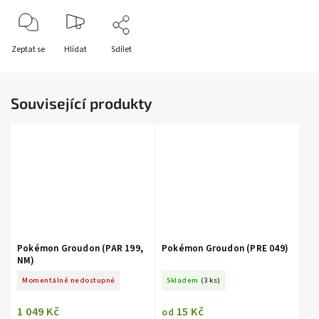
Zeptat se
Hlídat
Sdílet
Související produkty
Pokémon Groudon (PAR 199,
Pokémon Groudon (PRE 049)
NM)
Momentálně nedostupné
Skladem
(3 ks)
1 049 Kč
15 Kč
od