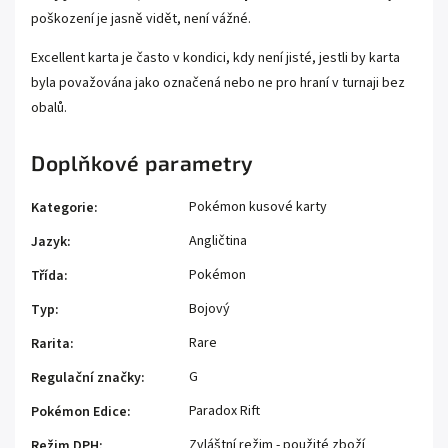
poškození je jasně vidět, není vážné.
Excellent karta je často v kondici, kdy není jisté, jestli by karta
byla považována jako označená nebo ne pro hraní v turnaji bez
obalů.
Doplňkové parametry
Pokémon kusové karty
Kategorie
:
Angličtina
Jazyk
:
Pokémon
Třída
:
Bojový
Typ
:
Rare
Rarita
:
G
Regulační značky
:
Paradox Rift
Pokémon Edice
:
Zvláštní režim - použité zboží
Režim DPH
: