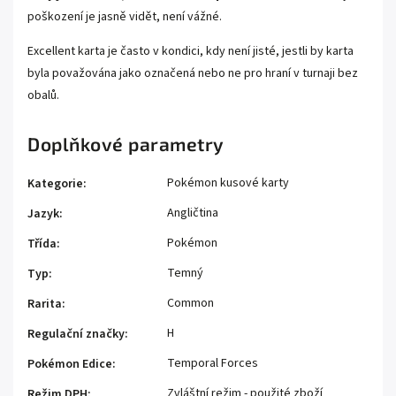
poškození je jasně vidět, není vážné.
Excellent karta je často v kondici, kdy není jisté, jestli by karta
byla považována jako označená nebo ne pro hraní v turnaji bez
obalů.
Doplňkové parametry
Pokémon kusové karty
Kategorie
:
Angličtina
Jazyk
:
Pokémon
Třída
:
Temný
Typ
:
Common
Rarita
:
H
Regulační značky
:
Temporal Forces
Pokémon Edice
:
Zvláštní režim - použité zboží
Režim DPH
: