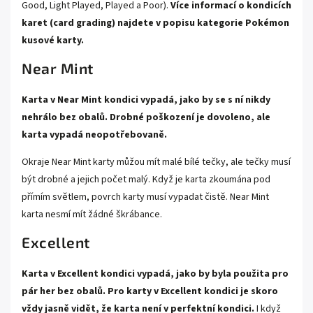
Good, Light Played, Played a Poor).
Více informací o kondicích
karet (card grading) najdete v popisu kategorie
Pokémon
kusové karty.
Near Mint
Karta v Near Mint kondici vypadá, jako by se s ní nikdy
nehrálo bez obalů. Drobné poškození je dovoleno, ale
karta vypadá neopotřebovaně.
Okraje Near Mint karty můžou mít malé bílé tečky, ale tečky musí
být drobné a jejich počet malý. Když je karta zkoumána pod
přímím světlem, povrch karty musí vypadat čistě. Near Mint
karta nesmí mít žádné škrábance.
Excellent
Karta v Excellent kondici vypadá, jako by byla použita pro
pár her bez obalů. Pro karty v Excellent kondici je skoro
vždy jasně vidět, že karta není v perfektní kondici.
I když