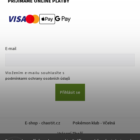
PŘIJÍMÁME ONLINE PLATBY
VISA
E-mail
Vložením e-mailu souhlasíte s
podmínkami ochrany osobních údajů
Přihlásit se
E-shop - chaotit.cz
Pokémon klub - Včelná
Vrácení Zboží