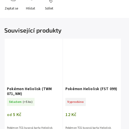
Zeptat se
Hlídat
Sdílet
Související produkty
Pokémon Heliolisk (TWM
Pokémon Heliolisk (FST 099)
071, NM)
Skladem
(>5 ks)
Vyprodáno
5 Kč
12 Kč
od
Pokémon TCG kusová karta Heliolisk.
Pokémon TCG kusová karta Heliolisk.