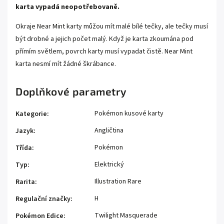
karta vypadá neopotřebovaně.
Okraje Near Mint karty můžou mít malé bílé tečky, ale tečky musí
být drobné a jejich počet malý. Když je karta zkoumána pod
přímím světlem, povrch karty musí vypadat čistě. Near Mint
karta nesmí mít žádné škrábance.
Doplňkové parametry
Pokémon kusové karty
Kategorie
:
Angličtina
Jazyk
:
Pokémon
Třída
:
Elektrický
Typ
:
Illustration Rare
Rarita
:
H
Regulační značky
:
Twilight Masquerade
Pokémon Edice
: