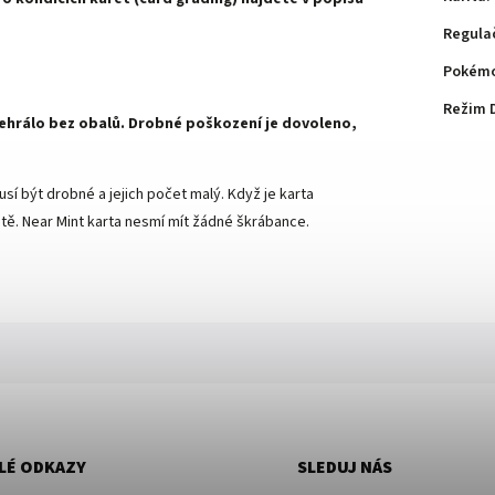
Regula
Pokémo
Režim 
 nehrálo bez obalů. Drobné poškození je dovoleno,
sí být drobné a jejich počet malý. Když je karta
ě. Near Mint karta nesmí mít žádné škrábance.
LÉ ODKAZY
SLEDUJ NÁS