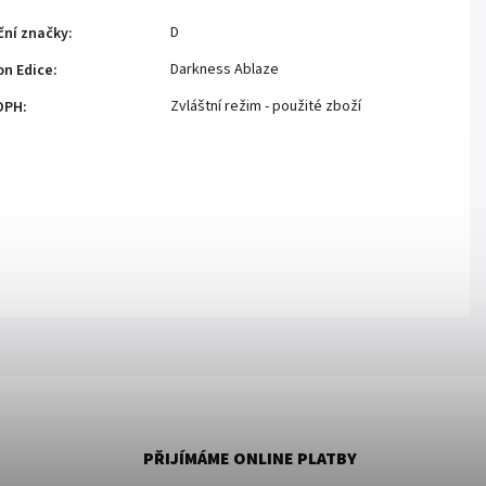
D
ční značky
:
Darkness Ablaze
n Edice
:
Zvláštní režim - použité zboží
DPH
:
PŘIJÍMÁME ONLINE PLATBY