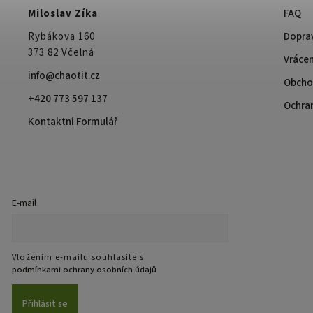
Miloslav Zíka
FAQ
Rybákova 160
Doprav
373 82 Včelná
Vrácen
info@chaotit.cz
Obcho
+420 773 597 137
Ochra
Kontaktní Formulář
E-mail
Vložením e-mailu souhlasíte s
podmínkami ochrany osobních údajů
Přihlásit se