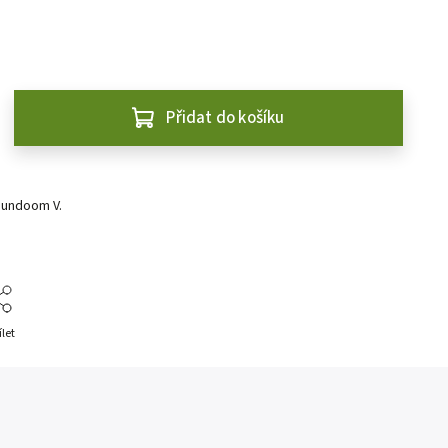
Přidat do košíku
oundoom V.
ílet