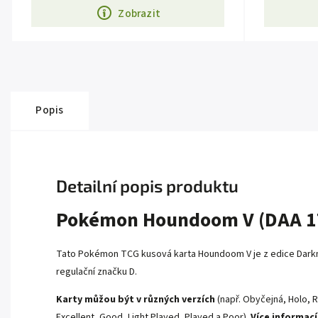
Zobrazit
Popis
Detailní popis produktu
Pokémon Houndoom V (DAA 1
Tato Pokémon TCG kusová karta Houndoom V je z edice
Dark
regulační značku D
.
Karty můžou být v různých verzích
(např. Obyčejná, Holo, R
Excellent, Good, Light Played, Played a Poor).
Více informací