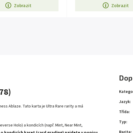
Zobrazit
Zobrazit
Dop
78)
Katego
Jazyk
:
ness Ablaze
. Tato karta je
Ultra Rare
rarity a má
Třída
:
Typ
:
everse Holo) a kondicích (např. Mint, Near Mint,
Rarita
:
 o kondicích karet (card grading) najdete v popisu