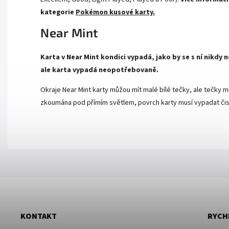
kategorie
Pokémon kusové karty.
Near Mint
Karta v Near Mint kondici vypadá, jako by se s ní nikdy
ale karta vypadá neopotřebovaně.
Okraje Near Mint karty můžou mít malé bílé tečky, ale tečky mu
zkoumána pod přímím světlem, povrch karty musí vypadat čist
KONTAKT
RYCH