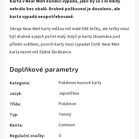
Karta v Near Mint kondici vypadá, jako by se s ní nikdy
nehrálo bez obalů. Drobné poškození je dovoleno, ale
karta vypadá neopotřebovaně.
Okraje Near Mint karty můžou mít malé bílé tečky, ale tečky musí
být drobné a jejich počet malý. Když je karta zkoumána pod
přímím světlem, povrch karty musí vypadat čistě. Near Mint
karta nesmí mít žádné škrábance.
Doplňkové parametry
Pokémon kusové karty
Kategorie
:
Japonština
Jazyk
:
Pokémon
Třída
:
Temný
Typ
:
Common
Rarita
:
G
Regulační značky
: