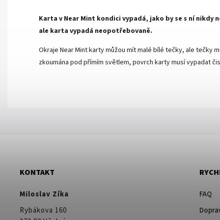
Karta v Near Mint kondici vypadá, jako by se s ní nikdy
ale karta vypadá neopotřebovaně.
Okraje Near Mint karty můžou mít malé bílé tečky, ale tečky mu
zkoumána pod přímím světlem, povrch karty musí vypadat čist
KONTAKT
RYCH
Miloslav Zíka
FAQ
Rybákova 160
Doprav