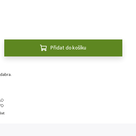
Přidat do košíku
dabra.
ílet