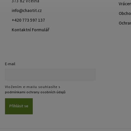
373 82 Včelná
Vrácen
info@chaotit.cz
Obcho
+420 773 597 137
Ochra
Kontaktní Formulář
E-mail
Vložením e-mailu souhlasíte s
podmínkami ochrany osobních údajů
Přihlásit se