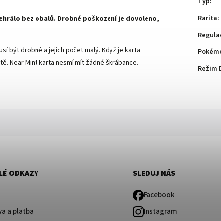
Typ
:
Rarita
:
 nehrálo bez obalů. Drobné poškození je dovoleno,
Regula
sí být drobné a jejich počet malý. Když je karta
Pokémo
ě. Near Mint karta nesmí mít žádné škrábance.
Režim 
LÉ ODKAZY
SLEDUJ NÁS
Facebook
a a platba
Instagram