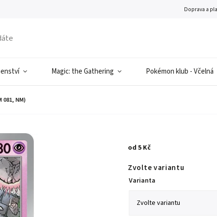
Doprava a pl
šenství
Magic: the Gathering
Pokémon klub - Včelná
 081, NM)
od
5 Kč
Zvolte variantu
Varianta