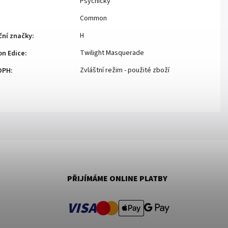
Psychický
Common
H
ční značky
:
Twilight Masquerade
n Edice
:
Zvláštní režim - použité zboží
DPH
:
PŘIJÍMÁME ONLINE PLATBY
VISA