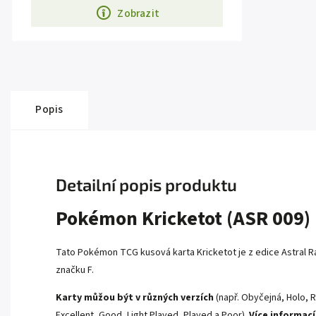
Zobrazit
Popis
Detailní popis produktu
Pokémon Kricketot (ASR 009)
Tato Pokémon TCG kusová karta Kricketot je z edice
Astral 
značku F.
Karty můžou být v různých verzích
(např. Obyčejná, Holo, R
Excellent, Good, Light Played, Played a Poor).
Více informací