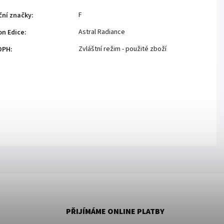
F
ční značky
:
Astral Radiance
n Edice
:
Zvláštní režim - použité zboží
DPH
:
PŘIJÍMÁME ONLINE PLATBY