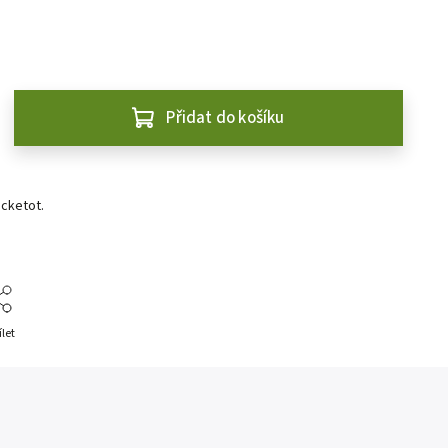
Přidat do košíku
cketot.
ílet