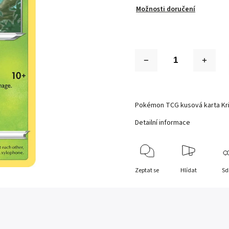
Možnosti doručení
Pokémon TCG kusová karta Kri
Detailní informace
Zeptat se
Hlídat
Sd