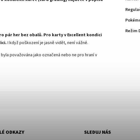
Regula
Pokémo
Režim 
ro pár her bez obalů. Pro karty v Excellent kondici
ici.
I když poškození je jasně vidět, není vážné.
arta byla považována jako označená nebo ne pro hraní v
LÉ ODKAZY
SLEDUJ NÁS