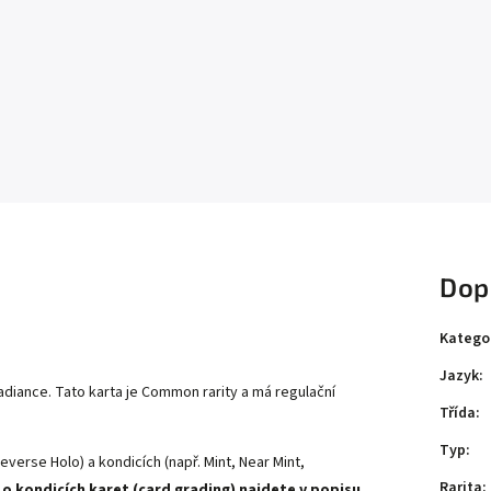
Dop
Katego
Jazyk
:
Radiance
. Tato karta je
Common
rarity a má regulační
Třída
:
Typ
:
everse Holo) a kondicích (např. Mint, Near Mint,
Rarita
:
 o kondicích karet (card grading) najdete v popisu