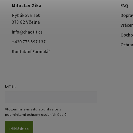
Miloslav Zíka
FAQ
Rybákova 160
Doprav
373 82 Včelná
Vrácen
info@chaotit.cz
Obcho
+420 773 597 137
Ochra
Kontaktní Formulář
E-mail
Vložením e-mailu souhlasíte s
podmínkami ochrany osobních údajů
Přihlásit se