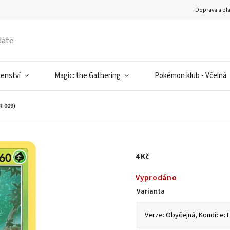
Doprava a pl
šenství
Magic: the Gathering
Pokémon klub - Včelná
R 009)
4 Kč
Vyprodáno
Varianta