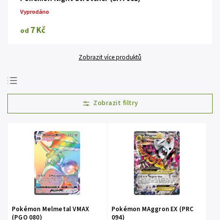
Vyprodáno
7 Kč
od
Zobrazit více produktů
Doporučujeme
Nejlevnější
Nejdražší
Nejprodávanější
Abecedně
Pokémon Melmetal VMAX
Pokémon MAggron EX (PRC
(PGO 080)
094)