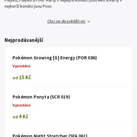
Played, Played a Poor. Karty v nejlepší kondici jsou Mint a karty v
nejhorší kondici jsou Poor.
Chci se dozvědět víc
Nejprodávanější
Pokémon Growing [G] Energy (POR 086)
Vyprodáno
15 Kč
od
Pokémon Ponyta (SCR 019)
Vyprodáno
4 Kč
od
Pokémon Night Stretcher (SFA 061)