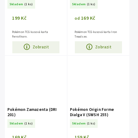
Skladem
(1 ks)
Skladem
(1 ks)
199 Kč
169 Kč
od
Pokémon TCG kusová karta
Pokémon TCG kusová karta Iron
Ferrothorn.
Treads ex.
Zobrazit
Zobrazit
Pokémon Zamazenta (DRI
Pokémon Origin Forme
201)
Dialga V (SWSH 255)
Skladem
(1 ks)
Skladem
(1 ks)
169 Kč
159 Kč