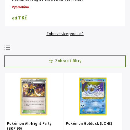
Vyprodáno
7 Kč
od
Zobrazit více produktů
Doporučujeme
Nejlevnější
Nejdražší
Nejprodávanější
Abecedně
Pokémon All-Night Party
Pokémon Golduck (LC 43)
(BKP 96)