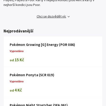
Played, Played a Poor. Karty v nejlepší kondici jsou Mint a karty v
nejhorší kondici jsou Poor.
Chci se dozvědět víc
Nejprodávanější
Pokémon Growing [G] Energy (POR 086)
Vyprodáno
15 Kč
od
Pokémon Ponyta (SCR 019)
Vyprodáno
4 Kč
od
Pokémon Night Stretcher (SFA 061)