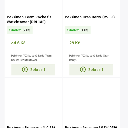
Pokémon Team Rocket's
Pokémon Oran Berry (RS 85)
Watchtower (DRI 180)
Skladem
(2 ks)
Skladem
(1 ks)
6 Kč
29 Kč
od
Pokémon TCG kusová karta Team
Pokémon TCG kusová karta Oran
Rocket's Watchtower.
Berry.
Zobrazit
Zobrazit
Pokémon Primeape (LC 59)
Pokémon Arcanine (MEW 059)