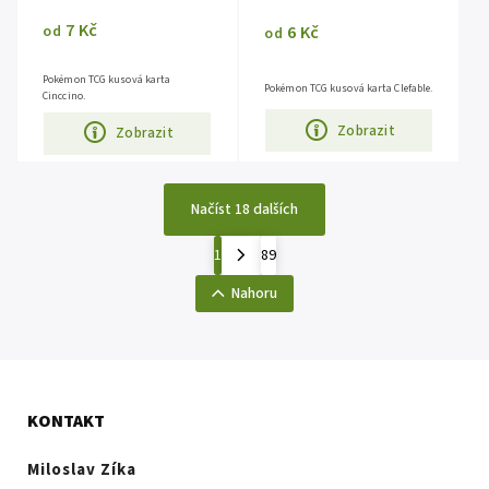
7 Kč
6 Kč
od
od
Pokémon TCG kusová karta
Pokémon TCG kusová karta Clefable.
Cinccino.
Zobrazit
Zobrazit
Načíst 18 dalších
1
89
Nahoru
KONTAKT
Miloslav Zíka