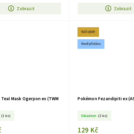
Zobrazit
Zobrazit
Náš výběr
Nově přidáno
Teal Mask Ogerpon ex (TWM
Pokémon Fezandipiti ex (A
(1 ks)
Skladem
(2 ks)
č
129 Kč