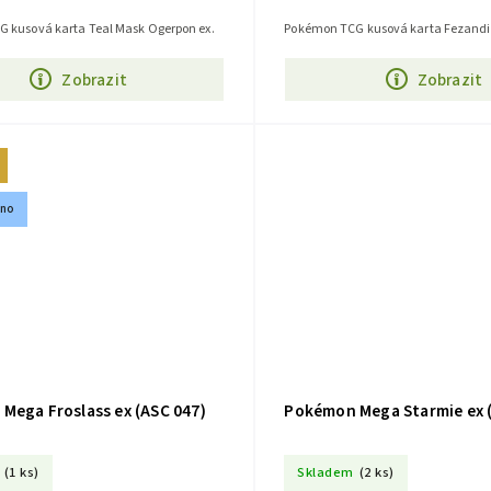
 kusová karta Teal Mask Ogerpon ex.
Pokémon TCG kusová karta Fezandipi
Zobrazit
Zobrazit
áno
Mega Froslass ex (ASC 047)
Pokémon Mega Starmie ex 
(1 ks)
Skladem
(2 ks)