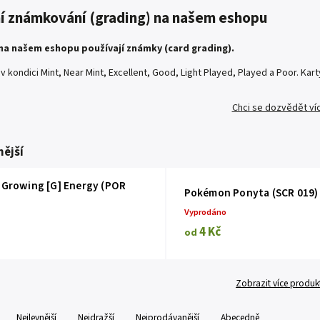
í známkování (grading) na našem eshopu
na našem eshopu používají známky (card grading).
 kondici Mint, Near Mint, Excellent, Good, Light Played, Played a Poor. Karty
Chci se dozvědět ví
ější
Growing [G] Energy (POR
Pokémon Ponyta (SCR 019)
Vyprodáno
4 Kč
od
Zobrazit více produk
Nejlevnější
Nejdražší
Nejprodávanější
Abecedně