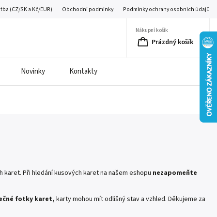
atba (CZ/SK a Kč/EUR)
Obchodní podmínky
Podmínky ochrany osobních údajů
Nákupní košík
Prázdný košík
Novinky
Kontakty
karet. Při hledání kusových karet na našem eshopu
nezapomeňte
čné fotky karet,
karty mohou mít odlišný stav a vzhled. Děkujeme za