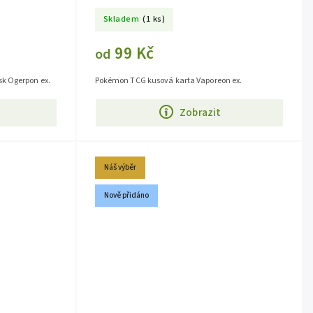
Skladem
(1 ks)
99 Kč
od
k Ogerpon ex.
Pokémon TCG kusová karta Vaporeon ex.
Zobrazit
Náš výběr
Nově přidáno