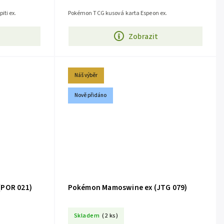
ti ex.
Pokémon TCG kusová karta Espeon ex.
Zobrazit
Náš výběr
Nově přidáno
(POR 021)
Pokémon Mamoswine ex (JTG 079)
Skladem
(2 ks)