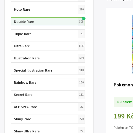
Holo Rare
230
Double Rare
325
Triple Rare
4
Ultra Rare
1133
Illustration Rare
669
Special Illustration Rare
318
Rainbow Rare
120
Pokémon 
Secret Rare
181
Skladem
ACE SPEC Rare
22
199 K
Shiny Rare
220
Pokémon TCG
Shiny Ultra Rare
29