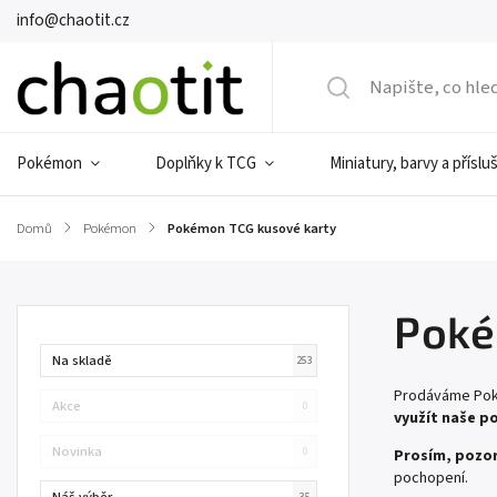
info@chaotit.cz
Pokémon
Doplňky k TCG
Miniatury, barvy a příslu
Domů
/
Pokémon
/
Pokémon TCG kusové karty
Poké
Na skladě
253
Prodáváme Poké
Akce
0
využít naše p
Novinka
0
Prosím, pozor
pochopení.
Náš výběr
35