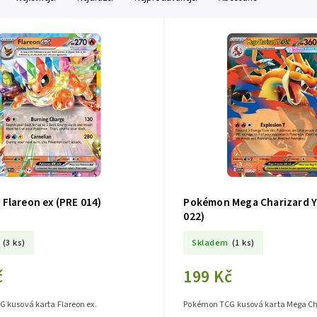
Flareon ex (PRE 014)
Pokémon Mega Charizard Y
022)
(3 ks)
Skladem
(1 ks)
č
199 Kč
 kusová karta Flareon ex.
Pokémon TCG kusová karta Mega Cha