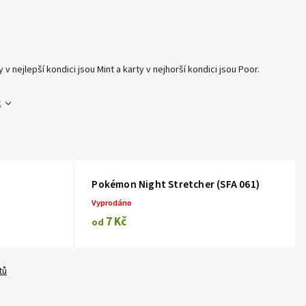
 v nejlepší kondici jsou Mint a karty v nejhorší kondici jsou Poor.
c
Pokémon Night Stretcher (SFA 061)
Vyprodáno
7 Kč
od
tů