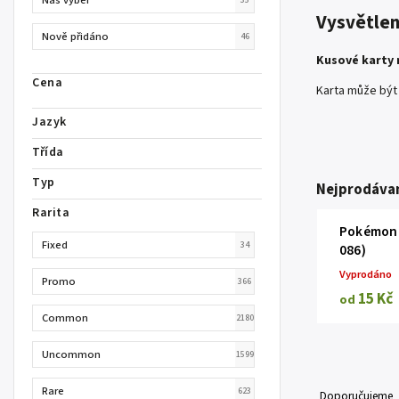
Vysvětlen
Nově přidáno
46
Kusové karty 
Cena
Karta může být v
Jazyk
Třída
Typ
Nejprodávan
Rarita
Pokémon 
Fixed
34
086)
Vyprodáno
Promo
366
15 Kč
od
Common
2180
Uncommon
1599
Rare
623
Doporučujeme