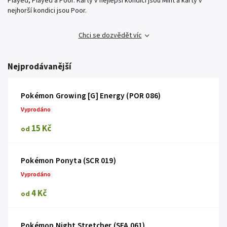
Played, Played a Poor. Karty v nejlepší kondici jsou Mint a karty v
nejhorší kondici jsou Poor.
Chci se dozvědět víc
Nejprodávanější
Pokémon Growing [G] Energy (POR 086)
Vyprodáno
15 Kč
od
Pokémon Ponyta (SCR 019)
Vyprodáno
4 Kč
od
Pokémon Night Stretcher (SFA 061)