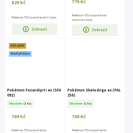
779 Kč
829 Kč
Pokémon TCG kusová karta
Pokémon TCG kusová karta Crispin.
Jasmine's Gaze.
Zobrazit
Zobrazit
Náš výběr
Nově přidáno
Pokémon Fezandipiti ex (SFA
Pokémon Skeledirge ex (PAL
092)
258)
Skladem
(1 ks)
Skladem
(1 ks)
769 Kč
769 Kč
Pokémon TCG kusová karta
Pokémon TCG kusová karta