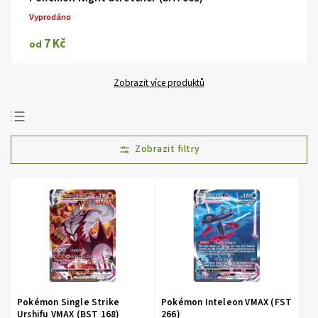
Vyprodáno
7 Kč
od
Zobrazit více produktů
Doporučujeme
Nejlevnější
Nejdražší
Nejprodávanější
Abecedně
Pokémon Single Strike
Pokémon Inteleon VMAX (FST
Urshifu VMAX (BST 168)
266)