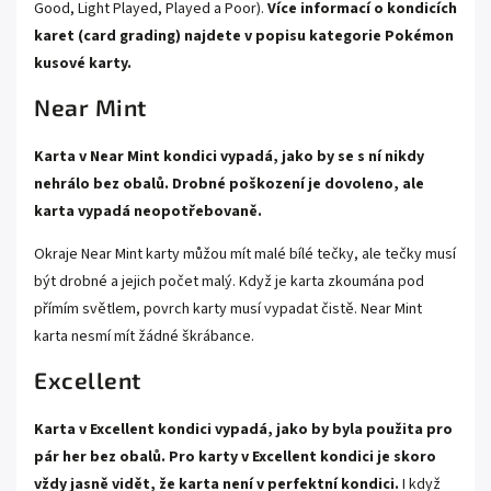
Good, Light Played, Played a Poor).
Více informací o kondicích
karet (card grading) najdete v popisu kategorie
Pokémon
kusové karty.
Near Mint
Karta v Near Mint kondici vypadá, jako by se s ní nikdy
nehrálo bez obalů. Drobné poškození je dovoleno, ale
karta vypadá neopotřebovaně.
Okraje Near Mint karty můžou mít malé bílé tečky, ale tečky musí
být drobné a jejich počet malý. Když je karta zkoumána pod
přímím světlem, povrch karty musí vypadat čistě. Near Mint
karta nesmí mít žádné škrábance.
Excellent
Karta v Excellent kondici vypadá, jako by byla použita pro
pár her bez obalů. Pro karty v Excellent kondici je skoro
vždy jasně vidět, že karta není v perfektní kondici.
I když