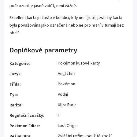
poškození je jasně vidět, není vážné.
Excellent karta je často v kondici, kdy není jisté, jestli by karta
byla považována jako označená nebo ne pro hraní v turnaji bez
obalů.
Doplňkové parametry
Pokémon kusové karty
Kategorie
:
Angličtina
Jazyk
:
Pokémon
Třída
:
Vodní
Typ
:
Ultra Rare
Rarita
:
F
Regulační značky
:
Lost Origin
Pokémon Edice
:
Zvláštní režim - použité zboží
Režim DPH
: