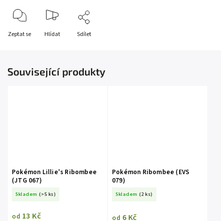
Zeptat se
Hlídat
Sdílet
Související produkty
Pokémon Lillie's Ribombee
Pokémon Ribombee (EVS
(JTG 067)
079)
Skladem
(>5 ks)
Skladem
(2 ks)
13 Kč
6 Kč
od
od