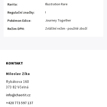
Illustration Rare
Rarita
:
I
Regulační značky
:
Journey Together
Pokémon Edice
:
Zvláštní režim - použité zboží
Režim DPH
:
KONTAKT
Miloslav Zíka
Rybákova 160
373 82 Včelná
info@chaotit.cz
+420 773 597 137