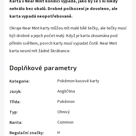
Karta v Near Mint kondici vypadá, jako by se s ní nikdy
nehrálo bez obalů. Drobné poškození je dovoleno, ale
karta vypadá neopotřebovaně.
Okraje Near Mint karty můžou mít malé bílé tečky, ale tečky musí
být drobné a jejich počet malý. Když je karta zkoumána pod
přímím světlem, povrch karty musí vypadat čistě. Near Mint
karta nesmí mít žádné škrábance.
Doplňkové parametry
Pokémon kusové karty
Kategorie
:
Angličtina
Jazyk
:
Pokémon
Třída
:
Ohnivý
Typ
:
Common
Rarita
:
H
Regulační značky
: