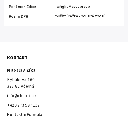
Twilight Masquerade
Pokémon Edice
:
Zvláštní režim - použité zboží
Režim DPH
:
KONTAKT
Miloslav Zíka
Rybákova 160
373 82 Včelná
info@chaotit.cz
+420 773 597 137
Kontaktní Formulář