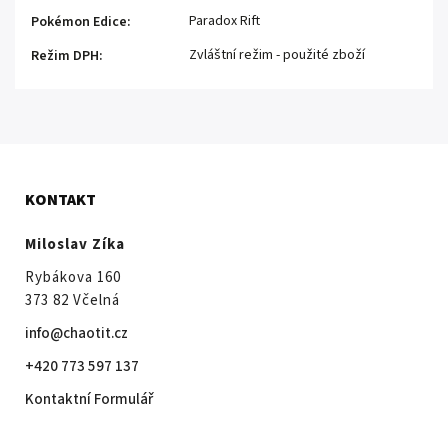
Paradox Rift
Pokémon Edice
:
Zvláštní režim - použité zboží
Režim DPH
:
KONTAKT
Miloslav Zíka
Rybákova 160
373 82 Včelná
info@chaotit.cz
+420 773 597 137
Kontaktní Formulář