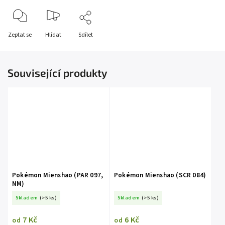
Zeptat se
Hlídat
Sdílet
Související produkty
Pokémon Mienshao (PAR 097,
Pokémon Mienshao (SCR 084)
NM)
Skladem
(>5 ks)
Skladem
(>5 ks)
7 Kč
6 Kč
od
od