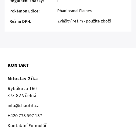
I
Regulační značky
:
Phantasmal Flames
Pokémon Edice
:
Zvláštní režim - použité zboží
Režim DPH
:
KONTAKT
Miloslav Zíka
Rybákova 160
373 82 Včelná
info@chaotit.cz
+420 773 597 137
Kontaktní Formulář