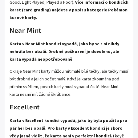
Good, Light Played, Played a Poor).
Více informací o kondicích
karet (card grading) najdete v popisu kategorie
Pokémon
kusové karty.
Near Mint
Karta v Near Mint kondici vypadá, jako by se s ní nikdy
nehrálo bez obalů. Drobné poškození je dovoleno, ale
karta vypadá neopotřebovaně.
Okraje Near Mint karty můžou mít malé bílé tečky, ale tečky musí
být drobné a jejich počet malý. Když je karta zkoumána pod
přímím světlem, povrch karty musí vypadat čistě. Near Mint
karta nesmí mít žádné škrábance.
Excellent
Karta v Excellent kondici vypadá, jako by byla použita pro
pár her bez obalů. Pro karty v Excellent kondici je skoro
vždy jasně vidět, že karta není v perfektní kondici.
I když