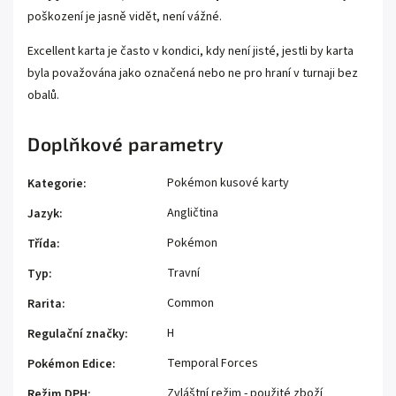
poškození je jasně vidět, není vážné.
Excellent karta je často v kondici, kdy není jisté, jestli by karta
byla považována jako označená nebo ne pro hraní v turnaji bez
obalů.
Doplňkové parametry
Pokémon kusové karty
Kategorie
:
Angličtina
Jazyk
:
Pokémon
Třída
:
Travní
Typ
:
Common
Rarita
:
H
Regulační značky
:
Temporal Forces
Pokémon Edice
:
Zvláštní režim - použité zboží
Režim DPH
: