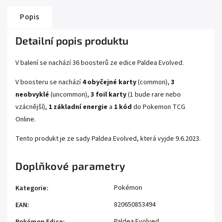
Popis
Detailní popis produktu
V balení se nachází 36 boosterů ze edice Paldea Evolved.
V boosteru se nachází
4 obyčejné karty
(common),
3
neobvyklé
(uncommon),
3 foil karty
(1 bude rare nebo
vzácnější),
1 základní energie
a
1 kód
do Pokemon TCG
Online.
Tento produkt je ze sady Paldea Evolved, která vyjde
9.6.
2023.
Doplňkové parametry
Pokémon
Kategorie
:
820650853494
EAN
:
Paldea Evolved