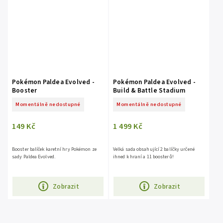
Pokémon Paldea Evolved -
Pokémon Paldea Evolved -
Booster
Build & Battle Stadium
Momentálně nedostupné
Momentálně nedostupné
149 Kč
1 499 Kč
Booster balíček karetní hry Pokémon ze
Velká sada obsahující 2 balíčky určené
sady Paldea Evolved.
ihned k hraní a 11 boosterů!
Zobrazit
Zobrazit