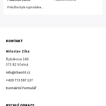
Pokémon Edice
:
Položka byla vyprodána…
KONTAKT
Miloslav Zíka
Rybákova 160
373 82 Včelná
info@chaotit.cz
+420 773 597 137
Kontaktní Formulář
RYCHLÉ ODKAZY