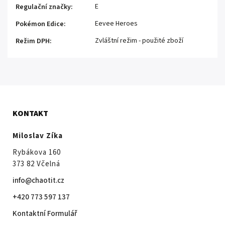
E
Regulační značky
:
Eevee Heroes
Pokémon Edice
:
Zvláštní režim - použité zboží
Režim DPH
:
KONTAKT
Miloslav Zíka
Rybákova 160
373 82 Včelná
info@chaotit.cz
+420 773 597 137
Kontaktní Formulář