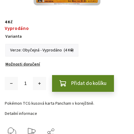
4 Kč
Vyprodáno
Varianta
Možnosti doručení
Přidat do košíku
Pokémon TCG kusová karta Pancham
v korejštině
.
Detailní informace