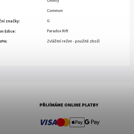
Ohnivý
Common
G
ční značky
:
Paradox Rift
n Edice
:
Zvláštní režim - použité zboží
DPH
:
PŘIJÍMÁME ONLINE PLATBY
VISA