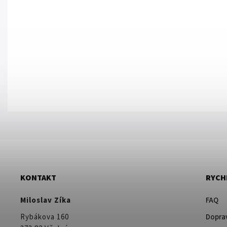
KONTAKT
RYCH
Miloslav Zíka
FAQ
Rybákova 160
Doprav