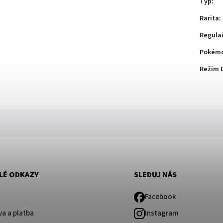
Typ
:
Rarita
:
Regula
Pokémo
Režim 
LÉ ODKAZY
SLEDUJ NÁS
Facebook
a a platba
Instagram