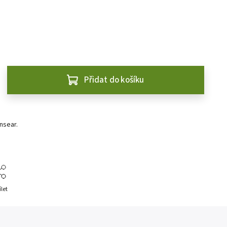
Přidat do košíku
nsear.
ílet