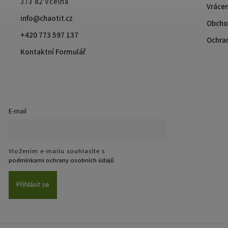
373 82 Včelná
Vrácen
info@chaotit.cz
Obcho
+420 773 597 137
Ochra
Kontaktní Formulář
E-mail
Vložením e-mailu souhlasíte s
podmínkami ochrany osobních údajů
Přihlásit se