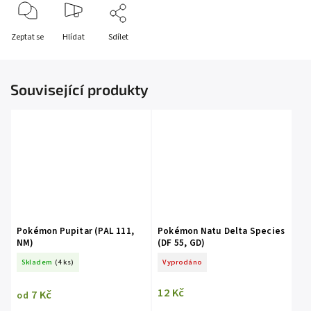
Zeptat se
Hlídat
Sdílet
Související produkty
Pokémon Pupitar (PAL 111,
Pokémon Natu Delta Species
NM)
(DF 55, GD)
Skladem
(4 ks)
Vyprodáno
12 Kč
7 Kč
od