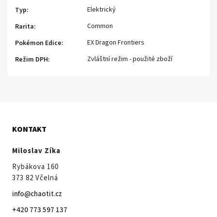
Elektrický
Typ
:
Common
Rarita
:
EX Dragon Frontiers
Pokémon Edice
:
Zvláštní režim - použité zboží
Režim DPH
:
KONTAKT
Miloslav Zíka
Rybákova 160
373 82 Včelná
info@chaotit.cz
+420 773 597 137