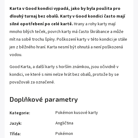
Karta v Good kondici vypadá, jako by byla použita pro
dlouhý turnaj bez obalů. Karty v Good kondici často mají
silné opotřebení po celé kartě.
Hrany a rohy karty mají
mnoho bílých teček, povrch karty má často škrábance a může
mít na sobě trochu špíny. Poškození karty v této kondici je stále
jen z běžného hraní. Karta nesmí být ohnutá a není poškozená
vodou.
Good Karta, a další karty s horším známkou, jsou očividně v
kondici, ve které s nimi nelze hrát bez obalů, protože by se
považovali za označené.
Doplňkové parametry
Pokémon kusové karty
Kategorie
:
Angličtina
Jazyk
:
Pokémon
Třída
: