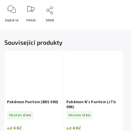
Zeptat se
Hlídat
Sdílet
Související produkty
Pokémon Purrloin (BRS 090)
Pokémon N's Purrloin (JTG
096)
Skladem
(1 ks)
Skladem
(1 ks)
4 Kč
4 Kč
od
od