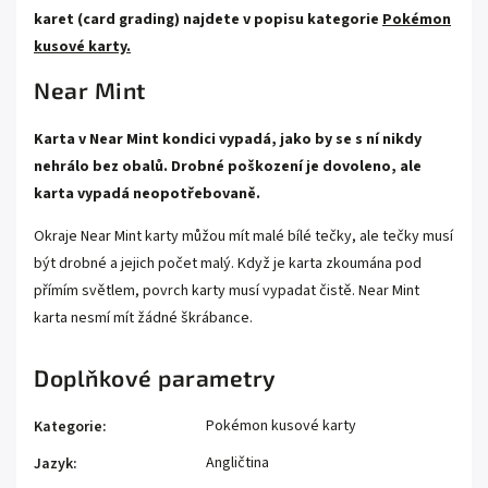
karet (card grading) najdete v popisu kategorie
Pokémon
kusové karty.
Near Mint
Karta v Near Mint kondici vypadá, jako by se s ní nikdy
nehrálo bez obalů. Drobné poškození je dovoleno, ale
karta vypadá neopotřebovaně.
Okraje Near Mint karty můžou mít malé bílé tečky, ale tečky musí
být drobné a jejich počet malý. Když je karta zkoumána pod
přímím světlem, povrch karty musí vypadat čistě. Near Mint
karta nesmí mít žádné škrábance.
Doplňkové parametry
Pokémon kusové karty
Kategorie
:
Angličtina
Jazyk
: