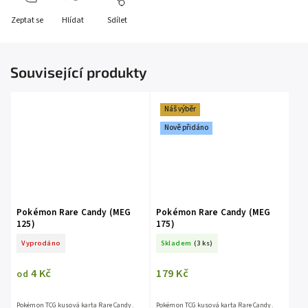
Zeptat se
Hlídat
Sdílet
Související produkty
Náš výběr
Nově přidáno
Pokémon Rare Candy (MEG
Pokémon Rare Candy (MEG
125)
175)
Vyprodáno
Skladem
(3 ks)
4 Kč
179 Kč
od
Pokémon TCG kusová karta Rare Candy.
Pokémon TCG kusová karta Rare Candy.